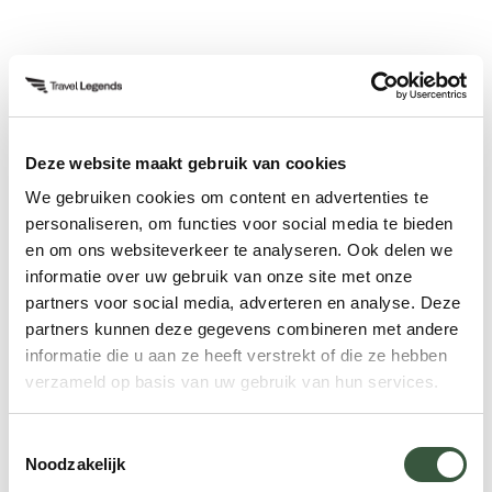
Aftermovie Curaçao
Deze website maakt gebruik van cookies
Om u alvast een indruk te geven van hoe uw
We gebruiken cookies om content en advertenties te
(incentive)reis eruit kan komen te zien met Travel
personaliseren, om functies voor social media te bieden
Legends!
en om ons websiteverkeer te analyseren. Ook delen we
informatie over uw gebruik van onze site met onze
partners voor social media, adverteren en analyse. Deze
partners kunnen deze gegevens combineren met andere
informatie die u aan ze heeft verstrekt of die ze hebben
verzameld op basis van uw gebruik van hun services.
Toestemmingsselectie
Noodzakelijk