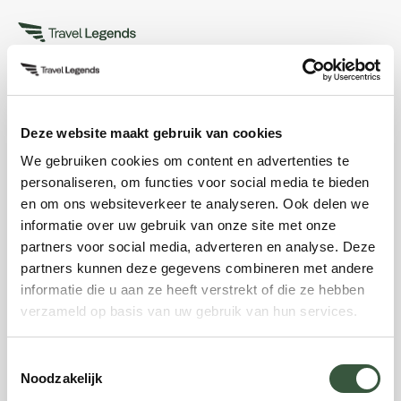
Offerte aanvragen
Deze website maakt gebruik van cookies
We gebruiken cookies om content en advertenties te
Ongeldige waarde voor package-id meegegeven.
personaliseren, om functies voor social media te bieden
Navigeer naar een reis en klik daar op de knop
en om ons websiteverkeer te analyseren. Ook delen we
Offerte aanvragen
informatie over uw gebruik van onze site met onze
partners voor social media, adverteren en analyse. Deze
partners kunnen deze gegevens combineren met andere
informatie die u aan ze heeft verstrekt of die ze hebben
verzameld op basis van uw gebruik van hun services.
Toestemmingsselectie
Noodzakelijk