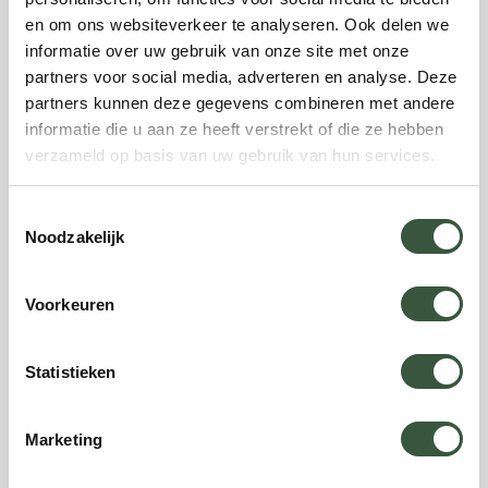
en om ons websiteverkeer te analyseren. Ook delen we
Datum kiezen
informatie over uw gebruik van onze site met onze
partners voor social media, adverteren en analyse. Deze
partners kunnen deze gegevens combineren met andere
Flexibel
informatie die u aan ze heeft verstrekt of die ze hebben
verzameld op basis van uw gebruik van hun services.
Gewenste vertrekdatum
*
Toestemmingsselectie
Noodzakelijk
Volwassenen
*
Voorkeuren
Boven de 18
Tieners
*
Statistieken
12 t/m 17 jaar
Kinderen
Marketing
*
2 t/m 11 jaar