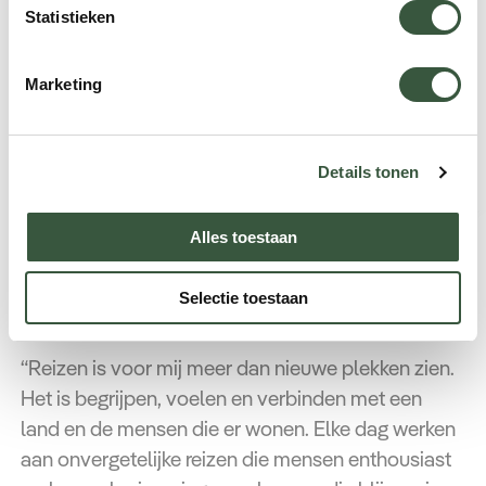
komt erachter hoe de manier van het lokale leven
pro
Statistieken
hier gaat. De excursie is deels per voet en deels per
boot. De lunch is er bij inbegrepen.
Marketing
Details tonen
Alles toestaan
Neem contact op met Natasja
Selectie toestaan
Reisspecialist Thailand
“Reizen is voor mij meer dan nieuwe plekken zien.
Het is begrijpen, voelen en verbinden met een
land en de mensen die er wonen. Elke dag werken
aan onvergetelijke reizen die mensen enthousiast