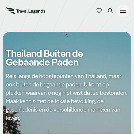
Reisduur
Budget
Alle bestemmingen
Thailand Buiten de
Zoeken
Gebaande Paden
Type reizen
Reis langs de hoogtepunten van Thailand, maar
Bedrijfsreizen
ook buiten de begaande paden. U komt op
plekken waarvan u nog niet wist dat ze bestonden.
Inspiratie
Maak kennis met de lokale bevolking, de
geschiedenis en de verschillende manieren van
leven.
Over ons