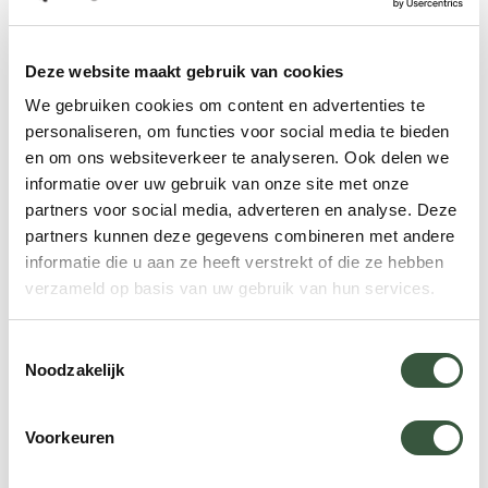
deze aan te passen aan uw wensen!
Deze website maakt gebruik van cookies
We gebruiken cookies om content en advertenties te
Sukhothai
personaliseren, om functies voor social media te bieden
Sriwilai Hotel
en om ons websiteverkeer te analyseren. Ook delen we
Het Sriwilai Sukhothai is een oase tussen de
D
informatie over uw gebruik van onze site met onze
rijstvelden en de eindeloze groene natuur
l
partners voor social media, adverteren en analyse. Deze
rond de oude Siamese hoofdstad Sukhothai.
h
partners kunnen deze gegevens combineren met andere
h
Uitbreidingen
informatie die u aan ze heeft verstrekt of die ze hebben
i
verzameld op basis van uw gebruik van hun services.
Deze uitbreidingen kunnen later worden
geselecteerd.
Toestemmingsselectie
Noodzakelijk
Bangkok
Bangkok Local Tour
Th
Voorkeuren
Tijdens deze excursie komt u langs de rivieren in
U ve
Bangkok, de oude boomgaarden en Boeddha. U
boe