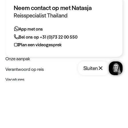
App met ons
Neem contact op met Natasja
Bel ons op +31 (0)73 22 00 550
Reisspecialist Thailand
Plan een videogesprek
App met ons
Bel ons op +31 (0)73 22 00 550
Meer informatie
Plan een videogesprek
Keurmerken
Onze aanpak
Sluiten
Verantwoord op reis
Vacatures
Webinars
Opslaan
Reis aanvragen
Type reizen
Rondreizen