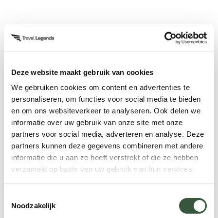
Teaser Hvar
Deze website maakt gebruik van cookies
Om u alvast een indruk te geven van hoe uw
We gebruiken cookies om content en advertenties te
(incentive)reis eruit kan komen te zien met Travel
personaliseren, om functies voor social media te bieden
Legends!
en om ons websiteverkeer te analyseren. Ook delen we
informatie over uw gebruik van onze site met onze
partners voor social media, adverteren en analyse. Deze
partners kunnen deze gegevens combineren met andere
informatie die u aan ze heeft verstrekt of die ze hebben
verzameld op basis van uw gebruik van hun services.
Toestemmingsselectie
Noodzakelijk