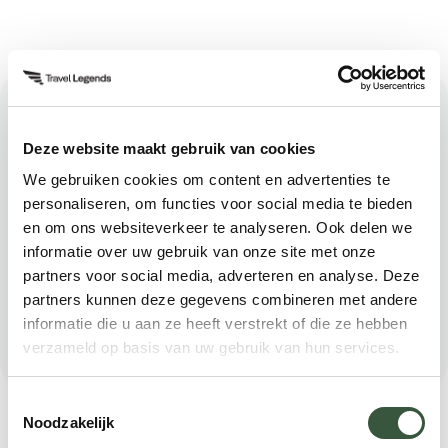
Download gratis de reisgids
Indonesië
Deze website maakt gebruik van cookies
We gebruiken cookies om content en advertenties te
Bewaar de reisgids van Indonesië gratis en veilig
personaliseren, om functies voor social media te bieden
op uw mobiel of desktop. Vul uw e-mailadres in en
en om ons websiteverkeer te analyseren. Ook delen we
informatie over uw gebruik van onze site met onze
de reisgids landt in uw mailbox.
partners voor social media, adverteren en analyse. Deze
partners kunnen deze gegevens combineren met andere
informatie die u aan ze heeft verstrekt of die ze hebben
verzameld op basis van uw gebruik van hun services.
Toestemmingsselectie
Voornaam
Noodzakelijk
(Vereist)