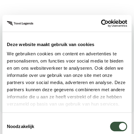
Download gratis de reisgids
Zuid-Afrika
Deze website maakt gebruik van cookies
We gebruiken cookies om content en advertenties te
Bewaar de reisgids van Zuid-Afrika gratis en veilig
personaliseren, om functies voor social media te bieden
op uw mobiel of desktop. Vul uw e-mailadres in en
en om ons websiteverkeer te analyseren. Ook delen we
informatie over uw gebruik van onze site met onze
de reisgids landt in uw mailbox.
partners voor social media, adverteren en analyse. Deze
partners kunnen deze gegevens combineren met andere
informatie die u aan ze heeft verstrekt of die ze hebben
verzameld op basis van uw gebruik van hun services.
Toestemmingsselectie
Voornaam
Noodzakelijk
(Vereist)