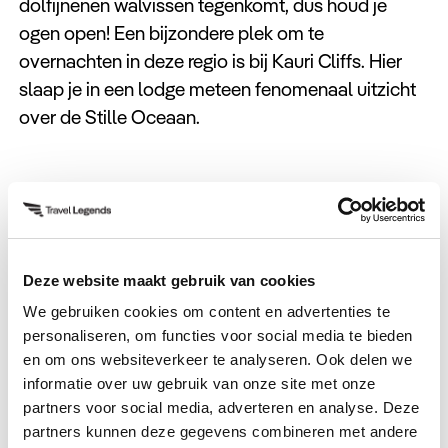
dolfijnenen walvissen tegenkomt, dus houd je
ogen open! Een bijzondere plek om te
overnachten in deze regio is bij Kauri Cliffs. Hier
slaap je in een lodge meteen fenomenaal uitzicht
over de Stille Oceaan.
Rotorua
Deze website maakt gebruik van cookies
3. Rotorua staat ongetwijfeld op je travel
We gebruiken cookies om content en advertenties te
bucketlist. Dit dorp is een geothermisch
personaliseren, om functies voor social media te bieden
hoogstandje met verschillende
en om ons websiteverkeer te analyseren. Ook delen we
warmwaterbronnen, geisers en zwavelpoelen.
informatie over uw gebruik van onze site met onze
Ook kun je hier een kijkje nemen in de
partners voor social media, adverteren en analyse. Deze
eeuwenoude Maori-cultuur. Volg één van de
partners kunnen deze gegevens combineren met andere