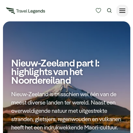
Reisduur
Budget
Alle bestemmingen
Zoeken
Nieuw-Zeeland part I:
Type reizen
highlights van het
Noordereiland
Bedrijfsreizen
Nieuw-Zeeland is misschien wel één van de
Inspiratie
meest diverse landen ter wereld. Naast een
overweldigende natuur met uitgestrekte
Over ons
stranden, gletsjers, regenwouden en vulkanen
heeft het een indrukwekkende Maori-cultuur.