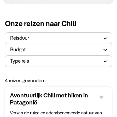
2 t/m 11 jaar
Keuzehulp
Baby's
0 of 1 jaar
Onze reizen naar Chili
Vervoer
Reisduur
Privéchauffeur
Budget
Self Drive
Type reis
Cruise
4 reizen
gevonden
Ervaringen
Avontuurlijk Chili met hiken in
Safari
Patagonië
Wijn proeven
Verken de ruige en adembenemende natuur van
Hiken