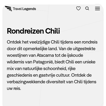
Reisduur
Rondreizen Chili
Budget
Alle bestemmingen
Ontdek het veelzijdige Chili tijdens een rondreis
Zoeken
Filters
door dit opmerkelijke land. Van de uitgestrekte
Type reizen
woestijnen van Atacama tot de ijskoude
wildernis van Patagonië, biedt Chili een unieke
Reisgezelschap
Bedrijfsreizen
mix van natuurlijke schoonheid, rijke
Volwassenen
geschiedenis en gastvrije cultuur. Ontdek de
boven de 18 jaar
Inspiratie
verbazingwekkende diversiteit van Chili tijdens
Tieners
uw reis.
12 t/m 17 jaar
Over ons
Kinderen