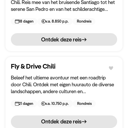
Chili. Reis mee van het bruisende Santiago tot het
serene San Pedro en van het schilderachtige
Wildkamperen
Puerto Montt tot een trektocht van 5 dagen door
18 dagen
v.a. 8.850 p.p.
Rondreis
het ruige Patagonië.
Interesses
Ontdek deze reis
Sneeuw
Woestijn
Wildlife
Fly & Drive Chili
Historische gebouwen
Beleef het ultieme avontuur met een roadtrip
door Chili. Ontdek met eigen huurauto de diverse
Cultuur
landschappen, andere culturen en
Stad
adembenemende bezienswaardigheden.
21 dagen
v.a. 10.750 p.p.
Rondreis
Locals
Bergen
Ontdek deze reis