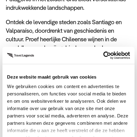
indrukwekkende landschappen.
Ontdek de levendige steden zoals Santiago en
Valparaíso, doordrenkt van geschiedenis en
cultuur. Proef heerlijke Chileense wijnen in de
wereldberoemde wijngebieden, zoals de
Casablanca-vallei. Ga op avontuur in de prachtige
fjorden en nationale parken van het land. De
gastvrijheid van de lokale bevolking en de
Deze website maakt gebruik van cookies
levendige festivals dragen bij aan de unieke
We gebruiken cookies om content en advertenties te
reiservaring.
personaliseren, om functies voor social media te bieden
en om ons websiteverkeer te analyseren. Ook delen we
informatie over uw gebruik van onze site met onze
partners voor social media, adverteren en analyse. Deze
partners kunnen deze gegevens combineren met andere
Waarom Travel Legends?
informatie die u aan ze heeft verstrekt of die ze hebben