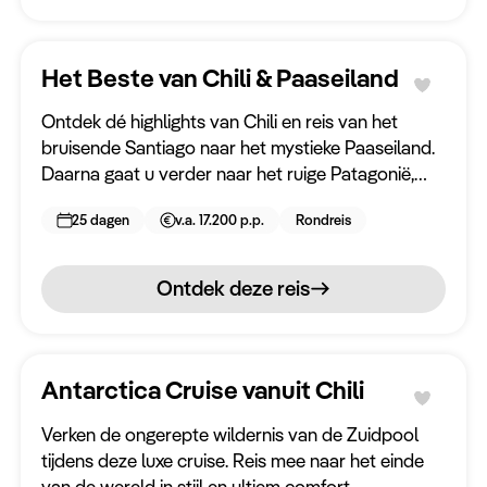
Gewenste reisperiode
Het Beste van Chili & Paaseiland
Augustus 2026
Ontdek dé highlights van Chili en reis van het
September 2026
bruisende Santiago naar het mystieke Paaseiland.
Oktober 2026
Daarna gaat u verder naar het ruige Patagonië,
waar avontuur wacht met een 5-daagse trektocht.
November 2026
25 dagen
v.a. 17.200 p.p.
Rondreis
December 2026
Ontdek deze reis
Januari 2027
Februari 2027
Maart 2027
Antarctica Cruise vanuit Chili
April 2027
Verken de ongerepte wildernis van de Zuidpool
Mei 2027
tijdens deze luxe cruise. Reis mee naar het einde
van de wereld in stijl en ultiem comfort.