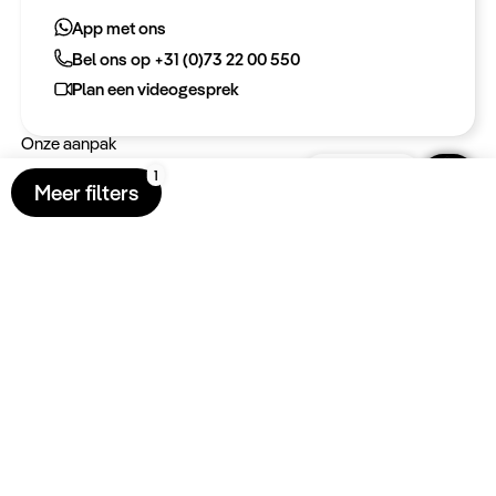
App met ons
Bel ons op +31 (0)73 22 00 550
Meer informatie
Plan een videogesprek
Keurmerken
Onze aanpak
Sluiten
Verantwoord op reis
Meer filters
Vacatures
Webinars
Type reizen
Rondreizen
Legendarische reizen
Incentives