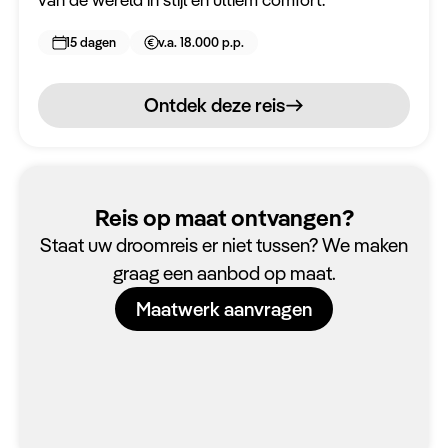
Juni 2027
15 dagen
v.a. 18.000 p.p.
Juli 2027
Ontdek deze reis
Intensiteit
Actieveling
Reis op maat ontvangen?
Toon
4 reizen
Staat uw droomreis er niet tussen? We maken
Reset alle filters
graag een aanbod op maat.
Maatwerk aanvragen