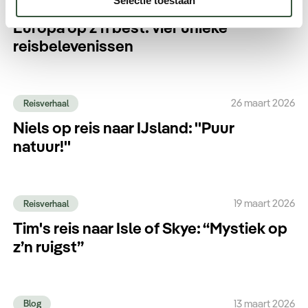
Selectie toestaan
1 april 2026
Robs Reiscolumn
Europa op z'n best: vier unieke
reisbelevenissen
26 maart 2026
Reisverhaal
Niels op reis naar IJsland: ''Puur
natuur!''
19 maart 2026
Reisverhaal
Tim's reis naar Isle of Skye: “Mystiek op
z’n ruigst”
13 maart 2026
Blog