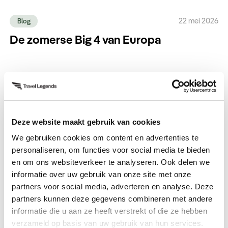
22 mei 2026
Blog
De zomerse Big 4 van Europa
1 mei 2026
Robs Reiscolumn
Schotland op z'n puurst
Deze website maakt gebruik van cookies
We gebruiken cookies om content en advertenties te
30 april 2026
Blog
personaliseren, om functies voor social media te bieden
Vijf keer Azië, vijf keer legendarisch
en om ons websiteverkeer te analyseren. Ook delen we
informatie over uw gebruik van onze site met onze
partners voor social media, adverteren en analyse. Deze
partners kunnen deze gegevens combineren met andere
23 april 2026
Reisverhaal
informatie die u aan ze heeft verstrekt of die ze hebben
Colombia door de ogen van Fleur
verzameld op basis van uw gebruik van hun services.