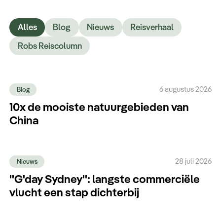
Keuzehulp
Alles
Blog
Nieuws
Reisverhaal
Robs Reiscolumn
6 augustus 2026
Blog
10x de mooiste natuurgebieden van
China
28 juli 2026
Nieuws
''G'day Sydney'': langste commerciële
vlucht een stap dichterbij