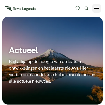
Reisduur
Budget
Alle bestemmingen
Zoeken
Actueel
Type reizen
Blijf altijd op de hoogte van de laatste
Bedrijfsreizen
ontwikkelingen en het laatste nieuws. Hier
vindt u de maandelijkse Rob’s reiscolumns en
Inspiratie
alle actuele nieuwtjes.
Over ons