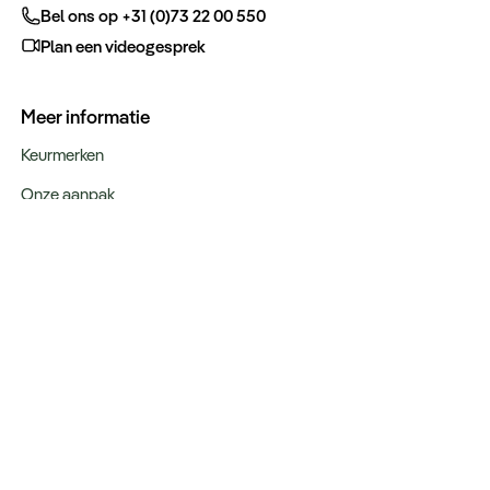
Bel ons op +31 (0)73 22 00 550
Plan een videogesprek
Meer informatie
Keurmerken
Onze aanpak
Verantwoord op reis
Vacatures
Webinars
Type reizen
Rondreizen
Legendarische reizen