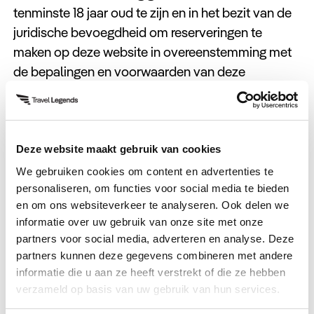
tenminste 18 jaar oud te zijn en in het bezit van de
juridische bevoegdheid om reserveringen te
maken op deze website in overeenstemming met
de bepalingen en voorwaarden van deze
overeenkomst.
De tarieven op onze website zijn alleen van
toepassing indien een reservering direct wordt
Deze website maakt gebruik van cookies
gemaakt bij
TL
. Tevens kunnen de prijzen op onze
We gebruiken cookies om content en advertenties te
website zonder voorafgaande kennisgeving
personaliseren, om functies voor social media te bieden
worden gewijzigd.
en om ons websiteverkeer te analyseren. Ook delen we
informatie over uw gebruik van onze site met onze
Indien u niet akkoord gaat met de bovenstaande
partners voor social media, adverteren en analyse. Deze
voorwaarden, bent u niet gemachtigd tot toegang
partners kunnen deze gegevens combineren met andere
informatie die u aan ze heeft verstrekt of die ze hebben
of het gebruik van informatie op deze website en
verzameld op basis van uw gebruik van hun services.
moet u deze website verlaten.