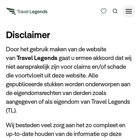
Reisduur
Disclaimer
Budget
Alle bestemmingen
Door het gebruik maken van de website
Zoeken
van
Travel Legends
gaat u ermee akkoord dat wij
Type reizen
niet aansprakelijk zijn voor claims en/of schade
die voortvloeit uit deze website. Alle
gepubliceerde stukken worden onderworpen aan
Bedrijfsreizen
de eigendomsrechten van derden zoals
aangegeven of als eigendom van Travel Legends
Inspiratie
(TL).
Over ons
Wij besteden veel zorg aan het zo compleet en
up-to-date houden van de informatie op deze