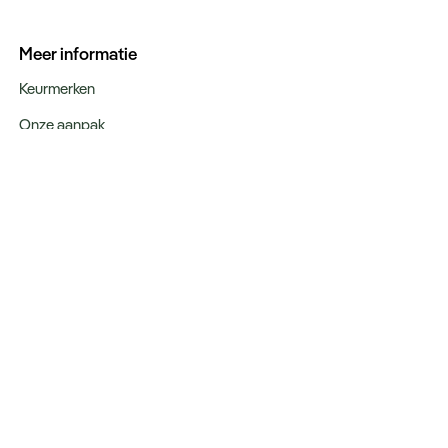
Meer informatie
Keurmerken
Onze aanpak
Verantwoord op reis
Vacatures
Webinars
Type reizen
Rondreizen
Legendarische reizen
Incentives