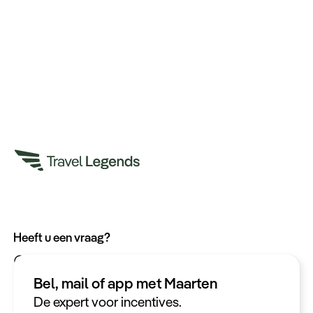
Heeft u een vraag?
App met ons
Bel ons op +31 (0)73 22 00 550
Bel, mail of app met Maarten
Plan een videogesprek
De expert voor incentives.