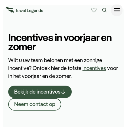
Reisduur
Incentives in voorjaar en
Budget
Alle bestemmingen
zomer
Zoeken
Type reizen
Wilt u uw team belonen met een zonnige
incentive? Ontdek hier de tofste
incentives
voor
in het voorjaar en de zomer.
Bedrijfsreizen
Bekijk de incentives
Inspiratie
Neem contact op
Over ons