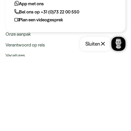
App met ons
Bel ons op +31 (0)73 22 00 550
Meer informatie
Plan een videogesprek
Keurmerken
Onze aanpak
Sluiten
Verantwoord op reis
Vacatures
Webinars
Type reizen
Rondreizen
Legendarische reizen
Incentives