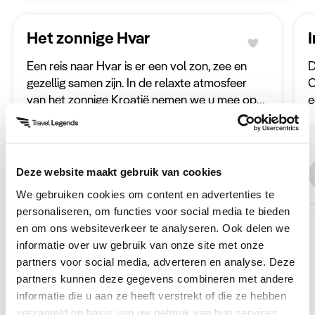
Het zonnige Hvar
I
Een reis naar Hvar is er een vol zon, zee en
D
gezellig samen zijn. In de relaxte atmosfeer
C
van het zonnige Kroatië nemen we u mee op
e
een heerlijke ontdekkingstocht over dit
p
4 dagen
Prijs op aanvraag
Incentive
geweldige eiland. Hvar biedt de perfecte mix
o
van ontspanning en avontuur.
Ontdek deze reis
Deze website maakt gebruik van cookies
We gebruiken cookies om content en advertenties te
personaliseren, om functies voor social media te bieden
en om ons websiteverkeer te analyseren. Ook delen we
informatie over uw gebruik van onze site met onze
partners voor social media, adverteren en analyse. Deze
Bestemmingen
partners kunnen deze gegevens combineren met andere
Hongarije
informatie die u aan ze heeft verstrekt of die ze hebben
verzameld op basis van uw gebruik van hun services.