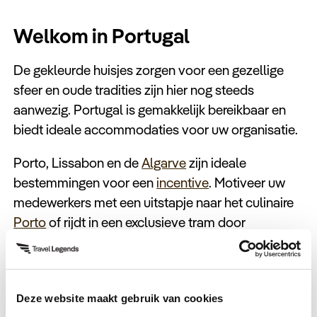
Welkom in Portugal
De gekleurde huisjes zorgen voor een gezellige
sfeer en oude tradities zijn hier nog steeds
aanwezig. Portugal is gemakkelijk bereikbaar en
biedt ideale accommodaties voor uw organisatie.
Porto, Lissabon en de
Algarve
zijn ideale
bestemmingen voor een
incentive
. Motiveer uw
medewerkers met een uitstapje naar het culinaire
Porto
of rijdt in een exclusieve tram door
Lissabon
. Ook tof is een echte surf-experience aan
de kust met oude VW-busjes. Verder staat het
nachtleven in Portugal ook niet stil en vindt u hier
Deze website maakt gebruik van cookies
gezellige bars, kroegen en clubs.