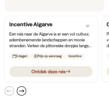
Keuzehulp
Incentive Algarve
Een reis naar de Algarve is er een vol cultuur,
P
adembenemende landschappen en mooie
v
stranden. Verken de pittoreske dorpjes langs
d
de kustlijn en proef de smaken van de heerlijke
r
3 dagen
Prijs op aanvraag
Incentive
Portugese keuken.
Ontdek deze reis