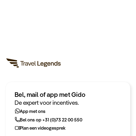
Bel, mail of app met Gido
Heeft u een vraag?
De expert voor incentives.
App met ons
App met ons
Bel ons op +31 (0)73 22 00 550
Bel ons op +31 (0)73 22 00 550
Plan een videogesprek
Plan een videogesprek