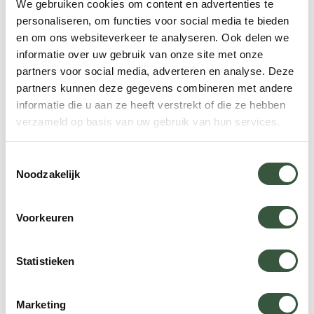
We gebruiken cookies om content en advertenties te
Of u nu naar Lissabon wilt, Porto of een hele
personaliseren, om functies voor social media te bieden
andere bestemming, alles is mogelijk. Bespreek
en om ons websiteverkeer te analyseren. Ook delen we
informatie over uw gebruik van onze site met onze
uw wensen met onze reisspecialisten en wij
partners voor social media, adverteren en analyse. Deze
stellen een voorstel op maat voor u samen.
partners kunnen deze gegevens combineren met andere
informatie die u aan ze heeft verstrekt of die ze hebben
Incentive op reis
verzameld op basis van uw gebruik van hun services.
Toestemmingsselectie
Noodzakelijk
Hoogtepunten
Een selectie aan ervaringen tijdens uw reis
Voorkeuren
Rijd in oude VW-busjes
Statistieken
Marketing