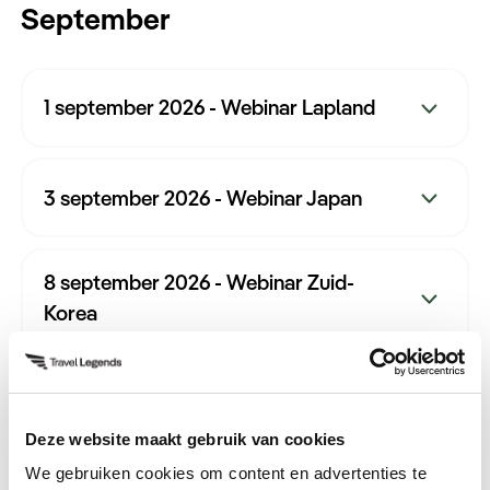
September
Keuzehulp
1 september 2026 - Webinar Lapland
3 september 2026 - Webinar Japan
8 september 2026 - Webinar Zuid-
Korea
Tijd: 19:30
Duur: 45 min.
9 september 2026 - Webinar China
Spreker: Lapland-sepcialist Lara
Deze website maakt gebruik van cookies
Tijd: 19:30
We gebruiken cookies om content en advertenties te
Duur: 45 min.
Meld u aan
16 september 2026 - Webinar Sri