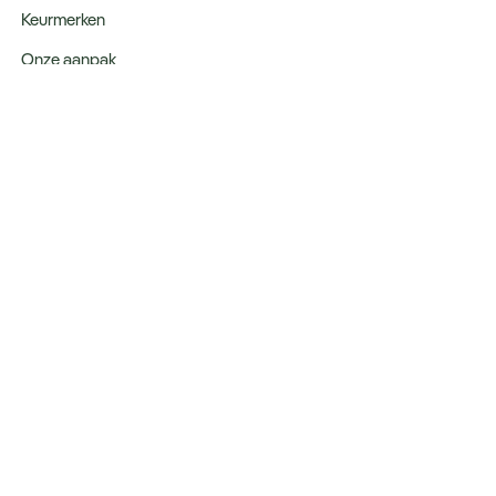
Keurmerken
Onze aanpak
Verantwoord op reis
Vacatures
Webinars
Type reizen
Rondreizen
Legendarische reizen
Incentives
Blijf op de hoogte:
Schrijf u in voor de nieuwsbrief