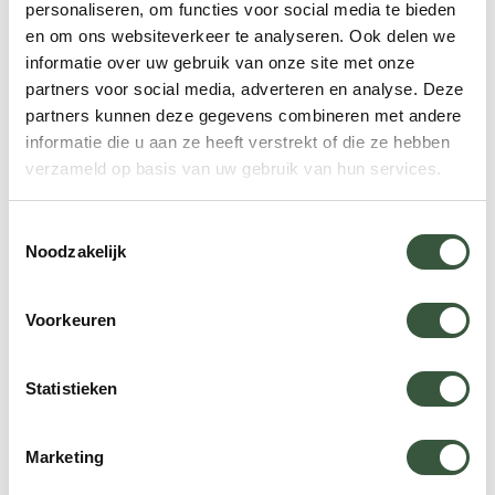
personaliseren, om functies voor social media te bieden
Spreker: Japan-specialist Kas
Lanka
en om ons websiteverkeer te analyseren. Ook delen we
informatie over uw gebruik van onze site met onze
Tijd: 19:30
Meld u aan
partners voor social media, adverteren en analyse. Deze
Duur: 45 min.
17 september 2026 - Webinar Egypte
partners kunnen deze gegevens combineren met andere
Spreker: Korea-specialist Fleur
informatie die u aan ze heeft verstrekt of die ze hebben
Tijd: 19:30
verzameld op basis van uw gebruik van hun services.
Duur: 45 min.
Meld u aan
21 september 2026 - Webinar Thailand
Spreker: China-specialist Rik
Toestemmingsselectie
Noodzakelijk
Tijd: 19:30
Meld u aan
Duur: 45 min.
Voorkeuren
Spreker: Sri Lanka-specialist Lars
Tijd: 19:30
Statistieken
Duur: 45 min.
Meld u aan
Spreker: Egypte-specialist Bo
Tijd: 19:30
Marketing
Duur: 45 min.
Meld u aan