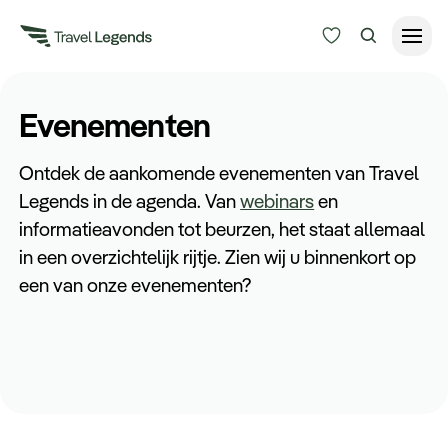
Reisduur
Evenementen
Budget
Alle bestemmingen
Ontdek de aankomende evenementen van Travel
Zoeken
Legends in de agenda. Van
webinars
en
Type reizen
informatieavonden tot beurzen, het staat allemaal
in een overzichtelijk rijtje. Zien wij u binnenkort op
Bedrijfsreizen
een van onze evenementen?
Inspiratie
Over ons