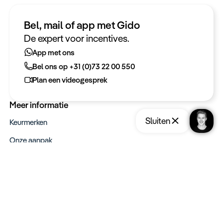
Bel, mail of app met Gido
Heeft u een vraag?
De expert voor incentives.
App met ons
App met ons
Bel ons op +31 (0)73 22 00 550
Bel ons op +31 (0)73 22 00 550
Plan een videogesprek
Plan een videogesprek
Meer informatie
Sluiten
Keurmerken
Onze aanpak
Verantwoord op reis
Vacatures
Webinars