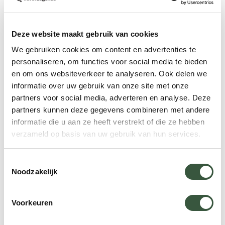
bezoeken die bekend staat om zijn eigenaardige
vorm voor een kerk die is gebaseerd op de
Deze website maakt gebruik van cookies
IJslandse natuur. En kunt u gaan snorkelen tussen
We gebruiken cookies om content en advertenties te
twee continenten dit kunt u doen bij de Silfra kloof,
personaliseren, om functies voor social media te bieden
deze unieke ervaring zult u nergens dan ook ter
en om ons websiteverkeer te analyseren. Ook delen we
wereld meemaken.
informatie over uw gebruik van onze site met onze
partners voor social media, adverteren en analyse. Deze
Wilt u toch liever naar een andere bestemming in
partners kunnen deze gegevens combineren met andere
IJsland? Alles is mogelijk! Bespreek uw wensen
informatie die u aan ze heeft verstrekt of die ze hebben
met onze reisspecialisten en wij stellen een
verzameld op basis van uw gebruik van hun services.
voorstel op maat voor u samen.
Toestemmingsselectie
Noodzakelijk
Incentive op maat
Voorkeuren
Hoogtepunten