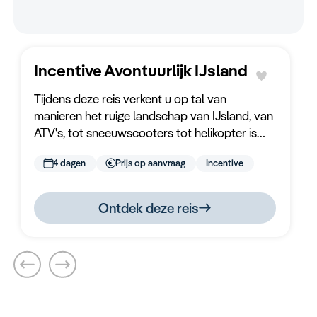
Keuzehulp
Incentive Avontuurlijk IJsland
Tijdens deze reis verkent u op tal van
manieren het ruige landschap van IJsland, van
ATV's, tot sneeuwscooters tot helikopter is
mogelijk! Ga mee op een veelzijdige en
4 dagen
Prijs op aanvraag
Incentive
avontuurlijke reis.
Ontdek deze reis