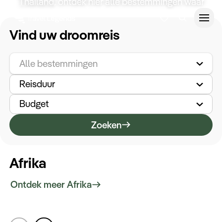
Thailand
, ontdek hier alle bestemmingen waar
wij onvergetelijke reizen naar organiseren.
Vind uw droomreis
Reisduur
Budget
Alle bestemmingen
Reisduur
Zoeken
Type reizen
Budget
Zoeken
Bedrijfsreizen
Afrika
Inspiratie
Ontdek meer Afrika
Zuid-Afrika
Over ons
Verken de diverse landschappen en culturen.
Bewonder de Tafelberg en ontdek het Kruger