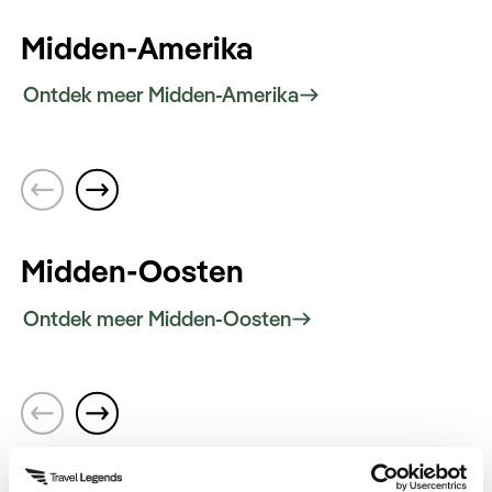
meren en beleef de Zweedse cultuur.
Midden-Amerika
Ontdek meer Midden-Amerika
Costa Rica
Ontdek de biodiversiteit van Costa Rica’s
regenwouden. Verken de kleurrijke markten,
culinaire ontdekkingen en eeuwenoude
tradities.
Midden-Oosten
Ontdek meer Midden-Oosten
Oman
Ontdek eeuwenoude forten, gouden
woestijnen en de kristalheldere wateren van
de Golf van Oman.