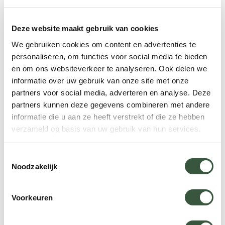
Noord-Amerika
Ontdek meer Noord-Amerika
Verenigde Staten
Deze website maakt gebruik van cookies
De Verenigde Staten herbergt diverse
We gebruiken cookies om content en advertenties te
personaliseren, om functies voor social media te bieden
culturen, culinaire hoogstandjes en
en om ons websiteverkeer te analyseren. Ook delen we
historische bezienswaardigheden.
informatie over uw gebruik van onze site met onze
partners voor social media, adverteren en analyse. Deze
Zuid-Amerika
partners kunnen deze gegevens combineren met andere
informatie die u aan ze heeft verstrekt of die ze hebben
Ontdek meer Zuid-Amerika
Argentinië
verzameld op basis van uw gebruik van hun services.
Argentinië biedt een unieke mix van culturele
Toestemmingsselectie
en natuurlijke hoogtepunten. Van de sensuele
Noodzakelijk
tango in Buenos Aires tot de majestueuze
landschappen van Patagonië.
Voorkeuren
Noord- en Zuidpool