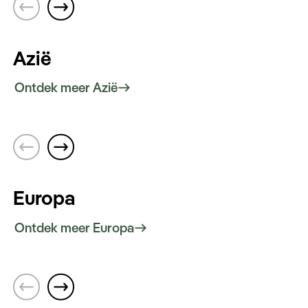
Keuzehulp
National Park. Breng ook een bezoek aan
Kaapstad en Johannesburg.
Azië
Ontdek meer Azië
Japan
Verken Kyoto’s oude straten, ervaar Tokio’s
contrasten en geniet van culinaire avonturen.
Japan biedt een rijke geschiedenis en een
unieke mix van moderniteit en traditie.
Europa
Ontdek meer Europa
Zweden
Ervaar het noorderlicht en de Arctische
wildernis. Verken Stockholm’s charmante
straten, uitgestrekte bossen, kristalheldere