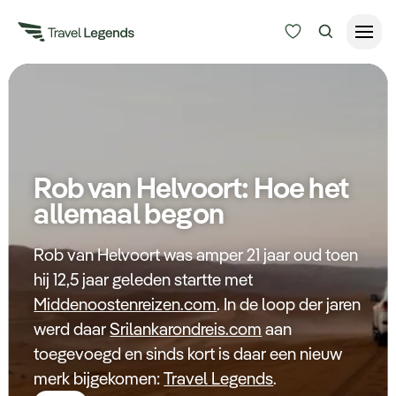
Reisduur
Budget
Alle bestemmingen
Zoeken
Rob van Helvoort: Hoe het
Type reizen
allemaal begon
Bedrijfsreizen
Rob van Helvoort was amper 21 jaar oud toen
hij 12,5 jaar geleden startte met
Inspiratie
Middenoostenreizen.com
. In de loop der jaren
werd daar
Srilankarondreis.com
aan
Over ons
toegevoegd en sinds kort is daar een nieuw
merk bijgekomen:
Travel Legends
.