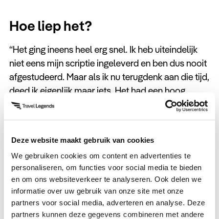
Hoe liep het?
“Het ging ineens heel erg snel. Ik heb uiteindelijk
niet eens mijn scriptie ingeleverd en ben dus nooit
afgestudeerd. Maar als ik nu terugdenk aan die tijd,
deed ik eigenlijk maar iets. Het had een hoog
‘houtje-touwtje’-gehalte, maar het waren wel 100%
maatwerkreizen naar
Dubai
,
Abu Dhabi
, Qatar,
Oman
,
Egypte
en
Jordanië
. Tegenwoordig bieden
Deze website maakt gebruik van cookies
we ook pakket- en groepsreizen aan. Maar in 2012
We gebruiken cookies om content en advertenties te
was het aanbod over het algeheel een stuk minder
personaliseren, om functies voor social media te bieden
dan nu. Het online boeken van reizen gebeurde al
en om ons websiteverkeer te analyseren. Ook delen we
wel, maar veel minder. We hebben meteen volle
informatie over uw gebruik van onze site met onze
bak ingezet op een goede online vindbaarheid van
partners voor social media, adverteren en analyse. Deze
die bestemmingen, daar hebben we nu nog steeds
partners kunnen deze gegevens combineren met andere