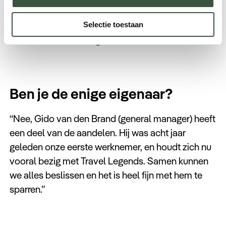
naartoe als er grote evenementen zijn, zoals
Formule 1. Maar ik had 12,5 jaar geleden veel meer
Selectie toestaan
van deze bestemming verwacht.”
Ben je de enige eigenaar?
“Nee, Gido van den Brand (general manager) heeft
een deel van de aandelen. Hij was acht jaar
geleden onze eerste werknemer, en houdt zich nu
vooral bezig met Travel Legends. Samen kunnen
we alles beslissen en het is heel fijn met hem te
sparren.”