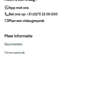
App met ons
Bel ons op +31 (0)73 22 00 550
Plan een videogesprek
Meer informatie
Keurmerken
Onze aanpak
Verantwoord op reis
Vacatures
Webinars
Type reizen
Rondreizen