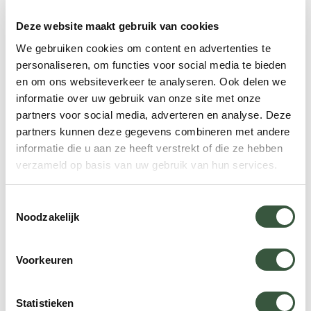
de wateren rond Mozambique tot de beste duik-
Deze website maakt gebruik van cookies
en snorkellocaties ter wereld. Hier bevinden zich
We gebruiken cookies om content en advertenties te
veel rif haaien, schildpadden, kleurrijke vissen en
personaliseren, om functies voor social media te bieden
koraalriffen. Naast de betoverende stranden en
en om ons websiteverkeer te analyseren. Ook delen we
wateren heeft het land ook een rijke culturele en
informatie over uw gebruik van onze site met onze
historische achtergrond, gevormd door
partners voor social media, adverteren en analyse. Deze
partners kunnen deze gegevens combineren met andere
Afrikaanse, Arabische en Portugese tradities.
informatie die u aan ze heeft verstrekt of die ze hebben
verzameld op basis van uw gebruik van hun services.
Bekijk de reizen naar Mozambique
Toestemmingsselectie
Noodzakelijk
Voorkeuren
Verenigde Staten
Statistieken
Augustus is een goede maand om naar de