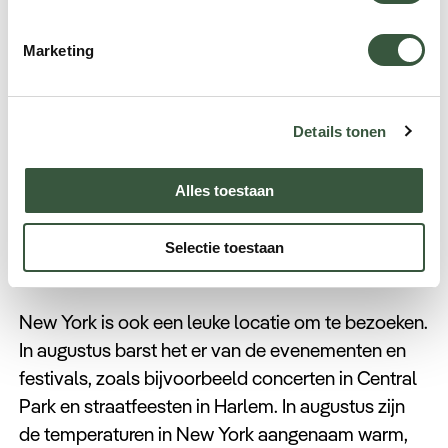
Verenigde Staten
te reizen. Vooral naar de west
kust, die veel variatie biedt voor een mooie reis.
Marketing
Zo kunt u bijvoorbeeld de steden San Fransisco,
Los Angeles en San Diego bezoeken, maar ook de
Details tonen
natuurgebieden Yosemite en de Grand Canyon
verkennen. Langs de kustlijn vindt u talloze
plekken om te surfen en te genieten van de kust.
Alles toestaan
Bovendien zijn ook de temperaturen aangenaam
aan de west kust, met als uitspringer San
Selectie toestaan
Fransisco, hier is de temperatuur vaak wat lager.
New York is ook een leuke locatie om te bezoeken.
In augustus barst het er van de evenementen en
festivals, zoals bijvoorbeeld concerten in Central
Park en straatfeesten in Harlem. In augustus zijn
de temperaturen in New York aangenaam warm,