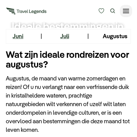
Ideale bestemmingen in
Reisduur
augustus
Juni
|
Juli
|
Augustus
Budget
Alle bestemmingen
Wat zijn ideale rondreizen voor
Zoeken
augustus?
Type reizen
Augustus, de maand van warme zomerdagen en
Bedrijfsreizen
reizen! Of u nu verlangt naar een verfrissende duik
in kristalheldere wateren, prachtige
Inspiratie
natuurgebieden wilt verkennen of uzelf wilt laten
onderdompelen in levendige culturen, er is een
overvloed aan bestemmingen die deze maand tot
Over ons
leven komen.