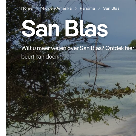
Home
Midden-Amerika
Panama
San Blas
San Blas
Wilt u meer weten over San Blas? Ontdek hier a
buurt kan doen.