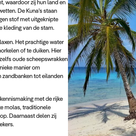
t, waardoor zij hun land en
wetten. De Kuna’s staan
agen stof met uitgeknipte
e kleding van de stam.
laxen. Het prachtige water
rkelen of te duiken. Hier
en zelfs oude scheepswrakken
unieke manier om
en zandbanken tot eilanden
kennismaking met de rijke
e molas, traditionele
oop. Daarnaast delen zij
ekers.