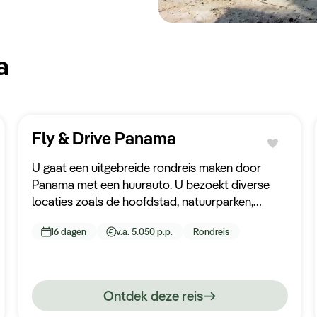
a
Fly & Drive Panama
U gaat een uitgebreide rondreis maken door
Panama met een huurauto. U bezoekt diverse
locaties zoals de hoofdstad, natuurparken,
stranden en lokale dorpen. Een avontuurlijke en
16 dagen
v.a. 5.050 p.p.
Rondreis
gevarieerde reis!
Ontdek deze reis