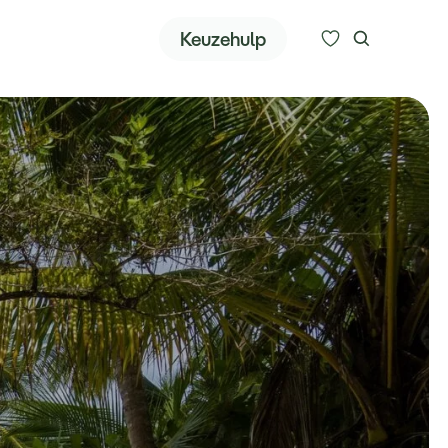
Zoeken
Keuzehulp
Alle bestemmingen
Type reizen
Bedrijfsreizen
Inspiratie
Over ons