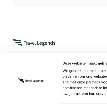
Deze website maakt gebru
Heeft u een vraag?
We gebruiken cookies om c
App met ons
bieden en om ons websitev
Bel ons op +31 (0)73 22 00 550
site met onze partners vo
Plan een videogesprek
combineren met andere inf
uw gebruik van hun servic