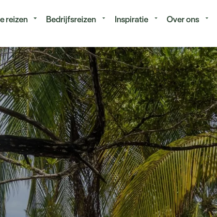
isduur
Budget
e reizen
Bedrijfsreizen
Inspiratie
Over ons