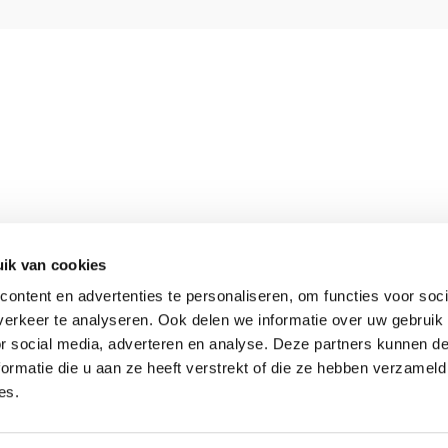
ik van cookies
Meer informatie
ontent en advertenties te personaliseren, om functies voor soci
Keurmerken
erkeer te analyseren. Ook delen we informatie over uw gebruik
Onze aanpak
or social media, adverteren en analyse. Deze partners kunnen 
Verantwoord op reis
ormatie die u aan ze heeft verstrekt of die ze hebben verzameld
es.
Vacatures
Webinars