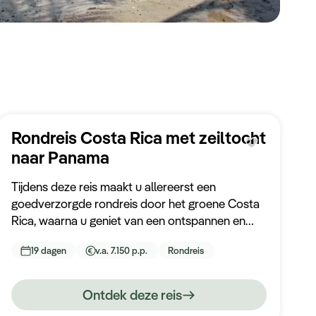
Rondreis Costa Rica met zeiltocht
naar Panama
Tijdens deze reis maakt u allereerst een
goedverzorgde rondreis door het groene Costa
Rica, waarna u geniet van een ontspannen en
stijlvolle zeiltocht langs de westkust naar
19 dagen
v.a. 7.150 p.p.
Rondreis
Panama en deze unieke reis in Panama Stad
afsluit.
Ontdek deze reis