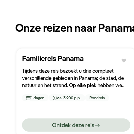
Onze reizen naar Panam
Familiereis Panama
Tijdens deze reis bezoekt u drie compleet
verschillende gebieden in Panama; de stad, de
natuur en het strand. Op elke plek hebben we
toffe excursies aan de reis toegevoegd en u
11 dagen
v.a. 3.900 p.p.
Rondreis
maakt tijdens de reis gebruik van comfortabele
transfers.
Ontdek deze reis