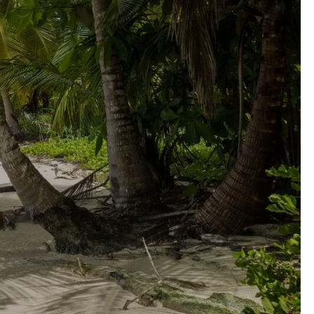
Keuzehulp