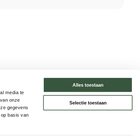
Type reizen
Alles toestaan
al media te
Rondreizen
 van onze
Selectie toestaan
Legendarische reizen
deze gegevens
Incentives
 op basis van