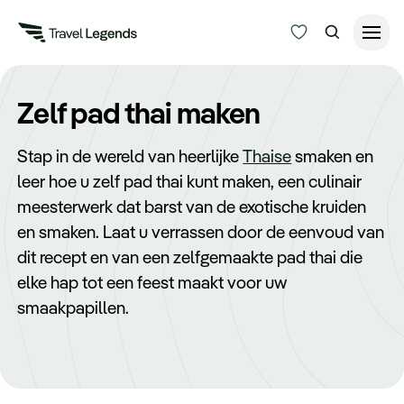
Reisduur
Zelf pad thai maken
Budget
Alle bestemmingen
Stap in de wereld van heerlijke
Thaise
smaken en
Zoeken
leer hoe u zelf pad thai kunt maken, een culinair
Type reizen
meesterwerk dat barst van de exotische kruiden
en smaken. Laat u verrassen door de eenvoud van
Bedrijfsreizen
dit recept en van een zelfgemaakte pad thai die
elke hap tot een feest maakt voor uw
Inspiratie
smaakpapillen.
Over ons