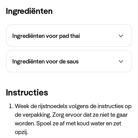
Keuzehulp
Ingrediënten
Ingrediënten voor pad thai
Ingrediënten voor de saus
200 gram rijstnoedels
200 gram stevige tofu, in blokjes gesneden
2 eetlepels olie (bij voorkeur pinda- of
3 eetlepels vissaus
plantaardige olie)
Instructies
2 eetlepels tamarindesap
3 teentjes knoflook, fijngehakt
2 eetlepels palmsuiker of bruine suiker
Week de rijstnoedels volgens de instructies op
2 eieren, licht geklopt
1 eetlepel sojasaus
de verpakking. Zorg ervoor dat ze niet te gaar
150 gram garnalen of kipfilet, in stukjes
1 theelepel chilivlokken (optioneel)
worden. Spoel ze af met koud water en zet
gesneden (optioneel)
opzij.
2 lente-uitjes, in dunne plakjes gesneden