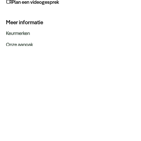
Plan een videogesprek
Meer informatie
Keurmerken
Onze aanpak
Verantwoord op reis
Vacatures
Webinars
Type reizen
Rondreizen
Legendarische reizen
Incentives