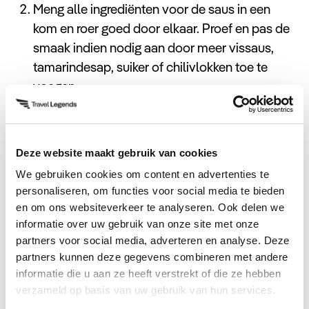
100 gram taugé
Meng alle ingrediënten voor de saus in een
50 gram gemalen pinda’s
kom en roer goed door elkaar. Proef en pas de
Verse koriander en partjes limoen voor
smaak indien nodig aan door meer vissaus,
garnering
tamarindesap, suiker of chilivlokken toe te
voegen.
Verhit de olie in een wok of grote koekenpan
op middelhoog vuur. Voeg de knoflook toe en
bak tot het geurig is.
Deze website maakt gebruik van cookies
Voeg de tofu toe aan de pan en bak tot het
We gebruiken cookies om content en advertenties te
goudbruin is. Als u garnalen of kip gebruikt,
personaliseren, om functies voor social media te bieden
voeg ze dan nu toe en bak tot ze gaar zijn.
en om ons websiteverkeer te analyseren. Ook delen we
informatie over uw gebruik van onze site met onze
Duw de tofu en vlees naar één kant van de pan
partners voor social media, adverteren en analyse. Deze
en giet de geklopte eieren in de lege ruimte.
partners kunnen deze gegevens combineren met andere
Roer de eieren voorzichtig door tot ze gestold
informatie die u aan ze heeft verstrekt of die ze hebben
zijn en meng ze vervolgens met de tofu en
verzameld op basis van uw gebruik van hun services.
vlees.