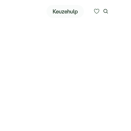
Zoeken
Keuzehulp
Alle bestemmingen
Type reizen
Bedrijfsreizen
Inspiratie
Over ons