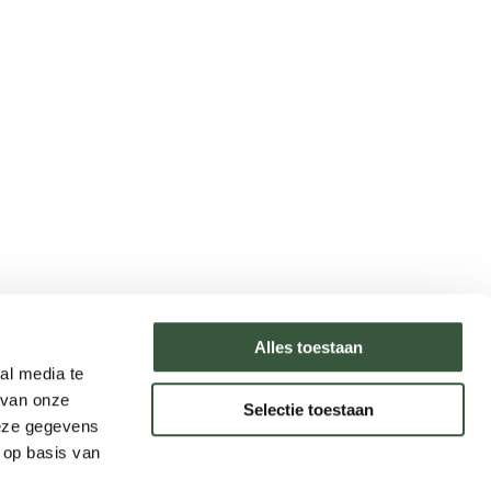
Type reizen
Alles toestaan
al media te
Rondreizen
 van onze
Selectie toestaan
Legendarische reizen
deze gegevens
Incentives
 op basis van