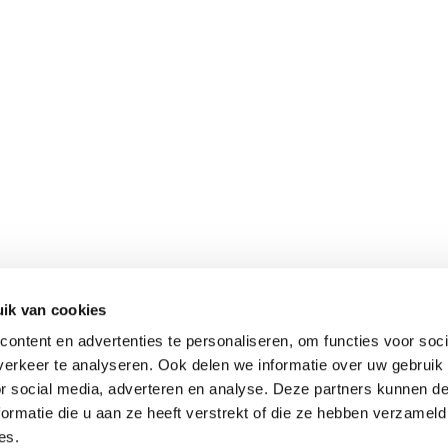
ik van cookies
Meer informatie
ontent en advertenties te personaliseren, om functies voor soci
Keurmerken
erkeer te analyseren. Ook delen we informatie over uw gebruik
Onze aanpak
or social media, adverteren en analyse. Deze partners kunnen 
Verantwoord op reis
ormatie die u aan ze heeft verstrekt of die ze hebben verzameld
es.
Vacatures