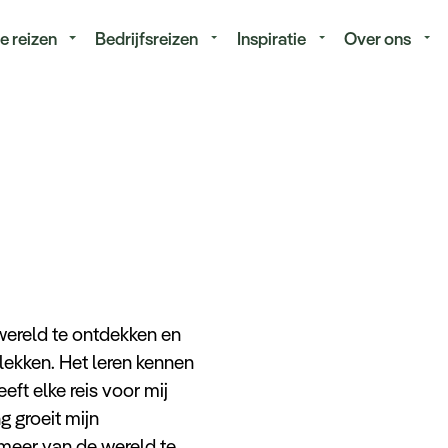
isduur
Budget
e reizen
Bedrijfsreizen
Inspiratie
Over ons
 wereld te ontdekken en
lekken. Het leren kennen
eft elke reis voor mij
 groeit mijn
 meer van de wereld te