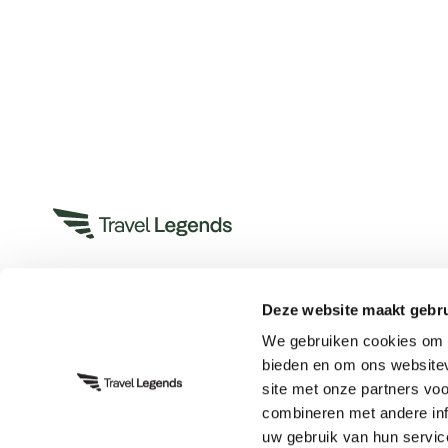
Deze website maakt gebru
Heeft u een vraag?
We gebruiken cookies om c
App met ons
bieden en om ons websitev
Bel ons op +31 (0)73 22 00 550
site met onze partners vo
Plan een videogesprek
combineren met andere inf
uw gebruik van hun servic