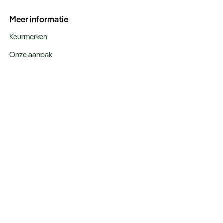
Meer informatie
Keurmerken
Onze aanpak
Verantwoord op reis
Vacatures
Webinars
Type reizen
Rondreizen
Legendarische reizen
Incentives