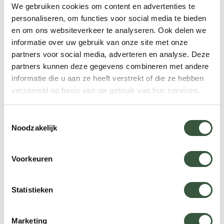
trefkans.
We gebruiken cookies om content en advertenties te
personaliseren, om functies voor social media te bieden
Vermijd het regenseizoen; dan staat het gebied
en om ons websiteverkeer te analyseren. Ook delen we
onder water.
informatie over uw gebruik van onze site met onze
Vlieg naar Cuiabá en reis via de
partners voor social media, adverteren en analyse. Deze
Transpantaneira naar Porto Jofre.
partners kunnen deze gegevens combineren met andere
informatie die u aan ze heeft verstrekt of die ze hebben
Ga vroeg en laat het water op, wanneer de
verzameld op basis van uw gebruik van hun services.
jaguars actief zijn.
Regel tijdig een gelekoortsvaccinatie en neem
Toestemmingsselectie
insectwerend middel mee.
Noodzakelijk
Boek de schaarse lodges en boten ruim van
tevoren.
Voorkeuren
Veelgestelde vragen over de
Statistieken
sardine run
Marketing