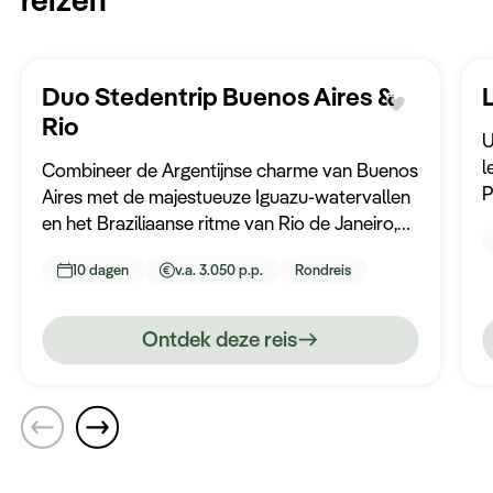
Duo Stedentrip Buenos Aires &
Rio
U
l
Combineer de Argentijnse charme van Buenos
P
Aires met de majestueuze Iguazu-watervallen
v
en het Braziliaanse ritme van Rio de Janeiro,
h
waar u de reis afsluit aan het iconische
m
10 dagen
v.a. 3.050 p.p.
Rondreis
Copacabana-strand.
Ontdek deze reis