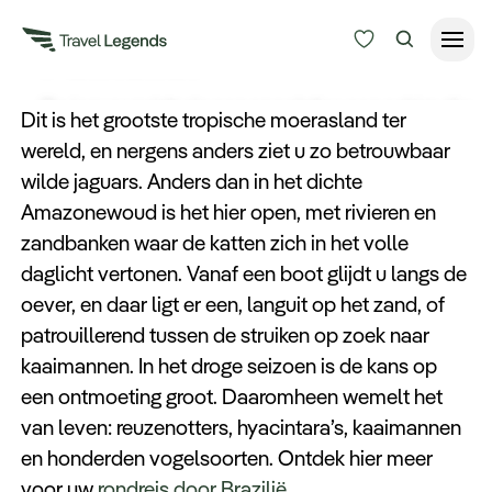
Jaguar tracking in de
Pantanal
De jaguar geldt als een spookdier, een schim die
Reisduur
Dit is het grootste tropische moerasland ter
zich nooit laat zien. In de Pantanal klopt dat
wereld, en nergens anders ziet u zo betrouwbaar
Budget
Alle bestemmingen
beeld niet, en juist dat maakt deze plek zo
wilde jaguars. Anders dan in het dichte
Zoeken
uitzonderlijk.
Amazonewoud is het hier open, met rivieren en
Type reizen
zandbanken waar de katten zich in het volle
daglicht vertonen. Vanaf een boot glijdt u langs de
Bedrijfsreizen
oever, en daar ligt er een, languit op het zand, of
patrouillerend tussen de struiken op zoek naar
kaaimannen. In het droge seizoen is de kans op
Inspiratie
een ontmoeting groot. Daaromheen wemelt het
van leven: reuzenotters, hyacintara’s, kaaimannen
Over ons
en honderden vogelsoorten. Ontdek hier meer
voor uw
rondreis door Brazilië
.