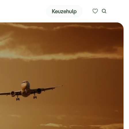
Zoeken
Keuzehulp
Alle bestemmingen
Type reizen
Bedrijfsreizen
Inspiratie
Over ons