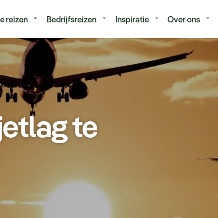
isduur
Budget
e reizen
Bedrijfsreizen
Inspiratie
Over ons
jetlag te