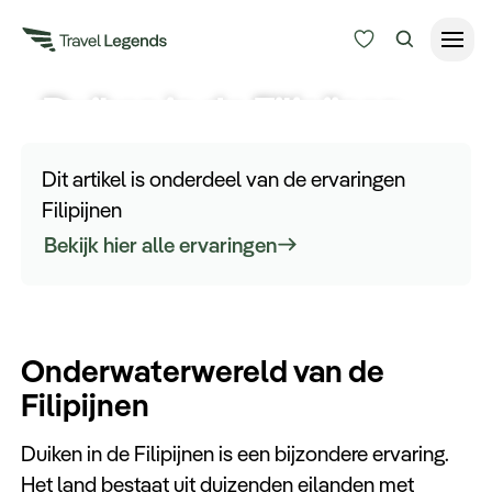
Duiken in de Filipijnen
Reisduur
Budget
Alle bestemmingen
Dit artikel is onderdeel van de ervaringen
Zoeken
Filipijnen
Type reizen
Bekijk hier alle ervaringen
Bedrijfsreizen
Onderwaterwereld van de
Inspiratie
Filipijnen
Over ons
Duiken in de Filipijnen is een bijzondere ervaring.
Het land bestaat uit duizenden eilanden met