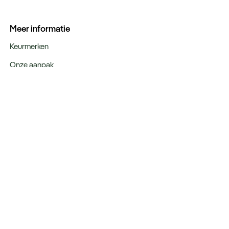
Meer informatie
Keurmerken
Onze aanpak
Verantwoord op reis
Vacatures
Webinars
Type reizen
Rondreizen
Legendarische reizen
Incentives