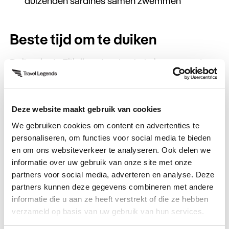
duizenden sardines samen zwemmen
Beste tijd om te duiken
Duiken in de Filipijnen kan het hele jaar, maar de
beste periode is
van november tot mei
. In deze
maanden is het droog seizoen en is het water
rustig en helder.
Deze website maakt gebruik van cookies
We gebruiken cookies om content en advertenties te
Tijdens het regenseizoen, van juni tot oktober, kunt
personaliseren, om functies voor social media te bieden
u
nog steeds duiken, maar het zicht kan soms
en om ons websiteverkeer te analyseren. Ook delen we
minder zijn en er kan meer wind staan. Voor
informatie over uw gebruik van onze site met onze
walvishaaien is de beste tijd afhankelijk van de
partners voor social media, adverteren en analyse. Deze
plek:
partners kunnen deze gegevens combineren met andere
informatie die u aan ze heeft verstrekt of die ze hebben
Donsol:
februari t/m april
verzameld op basis van uw gebruik van hun services.
Cebu (Oslob):
het hele jaar, maar dit is minder