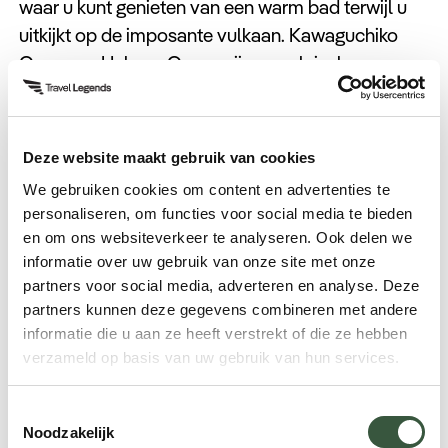
waar u kunt genieten van een warm bad terwijl u
uitkijkt op de imposante vulkaan. Kawaguchiko
Onsen en Hakone Onsen zijn populaire keuzes
voor deze unieke ervaring.
Bezoek de Chureito Pagode
Deze website maakt gebruik van cookies
We gebruiken cookies om content en advertenties te
Wilt u dé ansichtkaartfoto van Mount Fuji maken?
personaliseren, om functies voor social media te bieden
Dan is de Chureito Pagode de perfecte locatie.
en om ons websiteverkeer te analyseren. Ook delen we
Deze rode pagode, met de vulkaan op de
informatie over uw gebruik van onze site met onze
achtergrond, is vooral in de lente en herfst
partners voor social media, adverteren en analyse. Deze
partners kunnen deze gegevens combineren met andere
adembenemend mooi. Het uitzicht vanaf de top
informatie die u aan ze heeft verstrekt of die ze hebben
van de trap is elke klim waard.
verzameld op basis van uw gebruik van hun services.
Toestemmingsselectie
Noodzakelijk