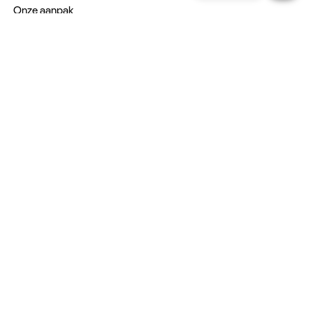
Onze aanpak
Verantwoord op reis
Vacatures
Webinars
Type reizen
Rondreizen
Legendarische reizen
Incentives
Blijf op de hoogte:
Schrijf u in voor de nieuwsbrief