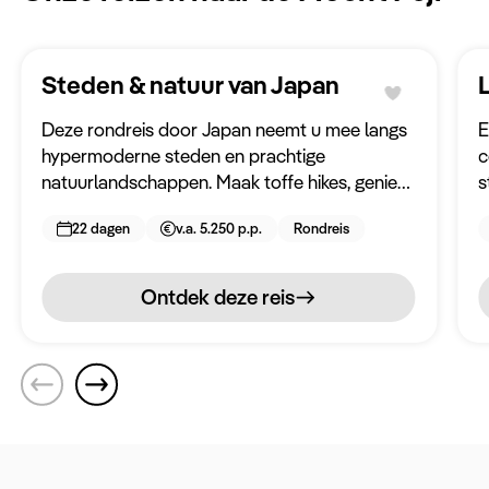
Steden & natuur van Japan
Deze rondreis door Japan neemt u mee langs
E
hypermoderne steden en prachtige
c
natuurlandschappen. Maak toffe hikes, geniet
s
van een indrukwekkend uitzicht op Mount Fuji,
r
22 dagen
v.a. 5.250 p.p.
Rondreis
slaap in een traditionele ryokan, bezoek de
M
heiligste bergstad van Japan en woon een
theeceremonie bij in deze veelzijdige reis door
Ontdek deze reis
Japan!