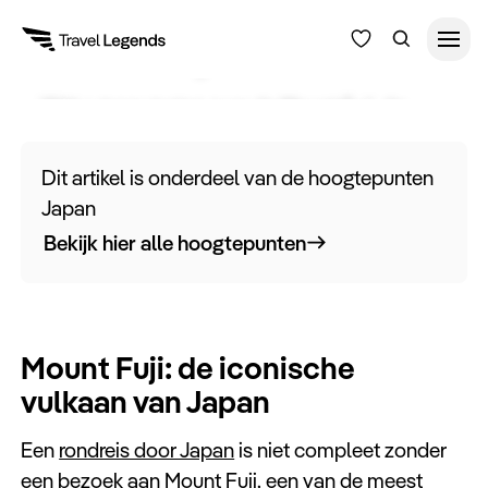
Mount Fuji
Wilt u meer meten over de Mount Fuji, de
Reisduur
hoogste berg van Japan? Lees hier meer over
Budget
Alle bestemmingen
de wereldberoemde bezienswaardigheid.
Dit artikel is onderdeel van de hoogtepunten
Zoeken
Japan
Type reizen
Bekijk hier alle hoogtepunten
Bedrijfsreizen
Mount Fuji: de iconische
Inspiratie
vulkaan van Japan
Over ons
Een
rondreis door Japan
is niet compleet zonder
een bezoek aan Mount Fuji, een van de meest