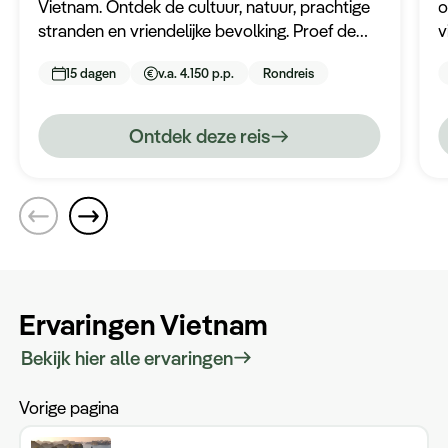
Vietnam. Ontdek de cultuur, natuur, prachtige
o
stranden en vriendelijke bevolking. Proef de
v
Vietnamese keuken, relax op Halong Bay en
m
15 dagen
v.a. 4.150 p.p.
Rondreis
wandel door uitgestrekte rijstterrassen.
V
Ontdek deze reis
Ervaringen Vietnam
Bekijk hier alle ervaringen
Vorige pagina