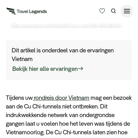
Kruipen door de Cu Chi
Tunnels
Op nog geen anderhalf uur van Ho Chi Minh-
Reisduur
stad ligt een van de meest indrukwekkende
Budget
herinneringen aan de Vietnamoorlog. De Cu
Alle bestemmingen
Dit artikel is onderdeel van de ervaringen
Chi-tunnels geven u een blik op het
Zoeken
Vietnam
ondergrondse leven van het Viet Cong-leger.
Type reizen
Bekijk hier alle ervaringen
Bedrijfsreizen
Tijdens uw
rondreis door Vietnam
mag een bezoek
Inspiratie
aan de Cu Chi-tunnels niet ontbreken. Dit
indrukwekkende netwerk van ondergrondse
Over ons
gangen laat u voelen hoe het leven was tijdens de
Vietnamoorlog. De Cu Chi-tunnels laten zien hoe