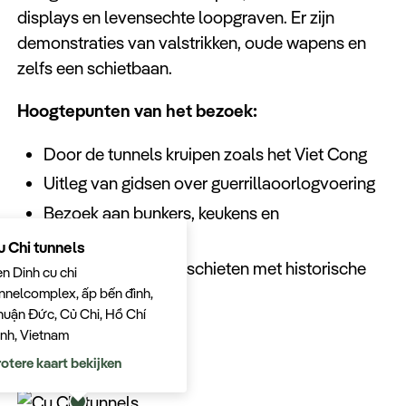
displays en levensechte loopgraven. Er zijn
demonstraties van valstrikken, oude wapens en
zelfs een schietbaan.
Hoogtepunten van het bezoek:
Door de tunnels kruipen zoals het Viet Cong
Uitleg van gidsen over guerrillaoorlogvoering
Bezoek aan bunkers, keukens en
schuilplaatsen
u Chi tunnels
Mogelijkheid om te schieten met historische
n Dinh cu chi
wapens
nnelcomplex, ấp bến đình,
uận Đức, Củ Chi, Hồ Chí
nh, Vietnam
otere kaart bekijken