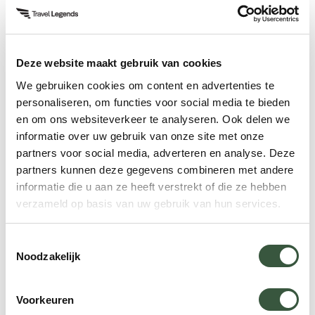
Privétaxi of Grab, voor meer vrijheid en
comfort
Zelf rijden per scooter of motor, geschikt voor
Deze website maakt gebruik van cookies
de avontuurlijke reiziger
We gebruiken cookies om content en advertenties te
personaliseren, om functies voor social media te bieden
Veel tours zijn online of ter plaatse te boeken en
en om ons websiteverkeer te analyseren. Ook delen we
worden vaak gecombineerd met een bezoek aan
informatie over uw gebruik van onze site met onze
de Mekongdelta.
partners voor social media, adverteren en analyse. Deze
partners kunnen deze gegevens combineren met andere
informatie die u aan ze heeft verstrekt of die ze hebben
verzameld op basis van uw gebruik van hun services.
Beste tijd om te gaan
Toestemmingsselectie
Noodzakelijk
Het hele jaar door te bezoeken. Ga vroeg op de
dag om drukte en hitte te vermijden.
Voorkeuren