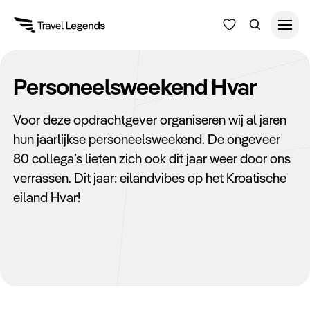
Reisduur
Personeelsweekend Hvar
Budget
Alle bestemmingen
Voor deze opdrachtgever organiseren wij al jaren
Zoeken
hun jaarlijkse personeelsweekend. De ongeveer
Type reizen
80 collega’s lieten zich ook dit jaar weer door ons
verrassen. Dit jaar: eilandvibes op het Kroatische
Bedrijfsreizen
eiland Hvar!
Inspiratie
Over ons