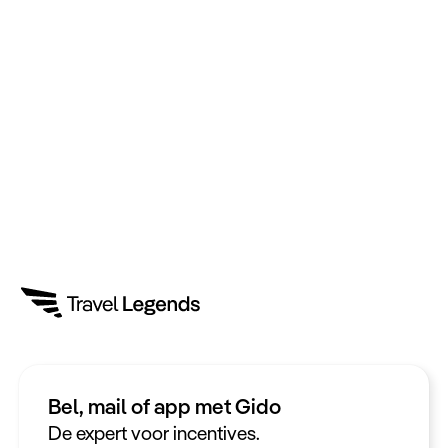
Bel, mail of app met Gido
Heeft u een vraag?
De expert voor incentives.
App met ons