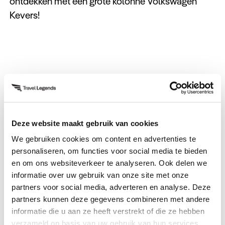
ontdekken met een grote kolonne Volkswagen
Kevers!
Prestigieuze nachtclub
Het eiland staat bekend om de goede beachclubs
Deze website maakt gebruik van cookies
en uitstekende uitgaansgelegenheden. De
We gebruiken cookies om content en advertenties te
openingsborrel organiseerden we bij een bekende
personaliseren, om functies voor social media te bieden
beachclub met uitzicht op de zonsondergang.
en om ons websiteverkeer te analyseren. Ook delen we
Heerlijke start! De eerste avond zijn we meteen
informatie over uw gebruik van onze site met onze
doorgegaan naar de meest prestigieuze nachtclub
partners voor social media, adverteren en analyse. Deze
partners kunnen deze gegevens combineren met andere
van de regio: Carpe Diem Beach Club. Met privé
informatie die u aan ze heeft verstrekt of die ze hebben
bootjes zijn we daarheen gevaren, waarna de
verzameld op basis van uw gebruik van hun services.