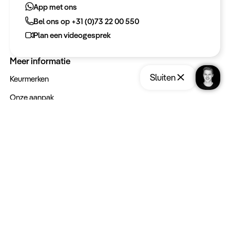
App met ons
Bel ons op +31 (0)73 22 00 550
Bel ons op +31 (0)73 22 00 550
Plan een videogesprek
Plan een videogesprek
Meer informatie
Sluiten
Keurmerken
Onze aanpak
Verantwoord op reis
Vacatures
Webinars
Type reizen
Rondreizen
Legendarische reizen