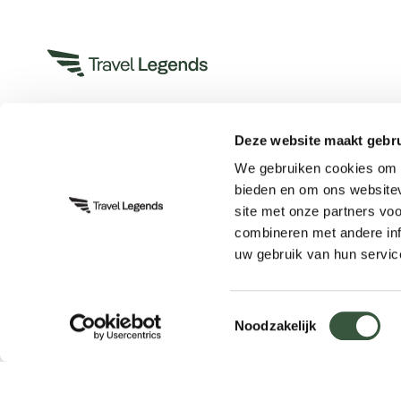
Deze website maakt gebru
Heeft u een vraag?
We gebruiken cookies om c
App met ons
bieden en om ons websitev
Bel ons op +31 (0)73 22 00 550
site met onze partners vo
Plan een videogesprek
combineren met andere inf
uw gebruik van hun servic
Toestemmingsselectie
Noodzakelijk
Blijf op de hoogte:
Schrijf u in voor de nieuwsbrief