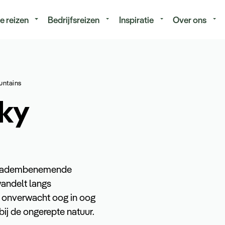
isduur
Budget
e reizen
Bedrijfsreizen
Inspiratie
Over ons
untains
cky
vol adembenemende
wandelt langs
f onverwacht oog in oog
 bij de ongerepte natuur.