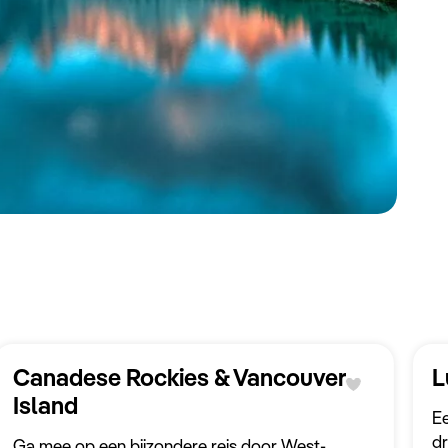
Canadese Rockies & Vancouver
L
Island
Ee
dr
Ga mee op een bijzondere reis door West-