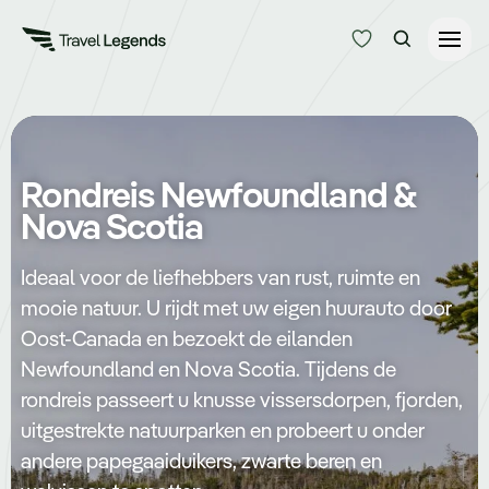
Reisduur
Budget
Alle bestemmingen
Rondreis Newfoundland &
Zoeken
Nova Scotia
Type reizen
Ideaal voor de liefhebbers van rust, ruimte en
Bedrijfsreizen
mooie natuur. U rijdt met uw eigen huurauto door
Oost-Canada en bezoekt de eilanden
Inspiratie
Newfoundland en Nova Scotia. Tijdens de
rondreis passeert u knusse vissersdorpen, fjorden,
uitgestrekte natuurparken en probeert u onder
Over ons
andere papegaaiduikers, zwarte beren en