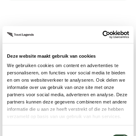
de kliffen. Mocht u ze nog niet gespot hebben, is
besteding om de stad te gaan verkennen.
en stapt in het vliegtuig terug naar huis.
het nabij gelegen Witless Bay Islands Park
U komt vandaag weer thuis aan met een
Reserve de perfecte plek om papegaaiduikers te
onvergetelijke reiservaring rijker!
spotten.
Deze website maakt gebruik van cookies
We gebruiken cookies om content en advertenties te
personaliseren, om functies voor social media te bieden
en om ons websiteverkeer te analyseren. Ook delen we
informatie over uw gebruik van onze site met onze
partners voor social media, adverteren en analyse. Deze
partners kunnen deze gegevens combineren met andere
Sfeerimpressie
informatie die u aan ze heeft verstrekt of die ze hebben
verzameld op basis van uw gebruik van hun services.
Toestemmingsselectie