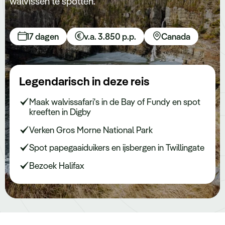
walvissen te spotten.
Keuzehulp
17 dagen
v.a. 3.850 p.p.
Canada
Legendarisch in deze reis
Maak walvissafari's in de Bay of Fundy en spot
kreeften in Digby
Verken Gros Morne National Park
Spot papegaaiduikers en ijsbergen in Twillingate
Bezoek Halifax