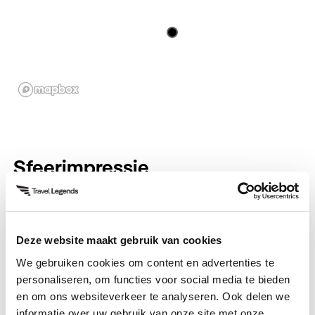
kunt u genieten van de faciliteiten van de
lodge op 50.000 hectare. Wees getuige van
Afrikaanse wilde honden, luipaarden en
Wij hopen dat u een onvergetelijke rondreis heeft
faciliteiten.
schitterende lodge.
kudde buffels, de zebramigratie, honderden
schitterende vogelsoorten.
gehad.
leeuwen en nog veel meer!
Sfeerimpressie
Deze website maakt gebruik van cookies
We gebruiken cookies om content en advertenties te
Neem contact op met Natasja
personaliseren, om functies voor social media te bieden
en om ons websiteverkeer te analyseren. Ook delen we
Reisspecialist Botswana
informatie over uw gebruik van onze site met onze