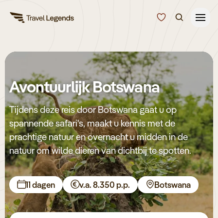
Reisduur
Budget
Alle bestemmingen
Avontuurlijk Botswana
Zoeken
Type reizen
Tijdens deze reis door Botswana gaat u op
spannende safari's, maakt u kennis met de
Bedrijfsreizen
prachtige natuur en overnacht u midden in de
natuur om wilde dieren van dichtbij te spotten.
Inspiratie
11 dagen
v.a. 8.350 p.p.
Botswana
Over ons