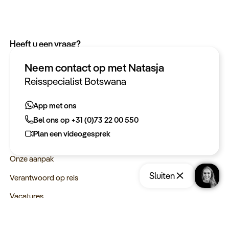
Heeft u een vraag?
App met ons
Neem contact op met Natasja
Bel ons op +31 (0)73 22 00 550
Reisspecialist Botswana
Plan een videogesprek
App met ons
Bel ons op +31 (0)73 22 00 550
Meer informatie
Plan een videogesprek
Keurmerken
Onze aanpak
Sluiten
Verantwoord op reis
Vacatures
Webinars
Opslaan
Reis aanvragen