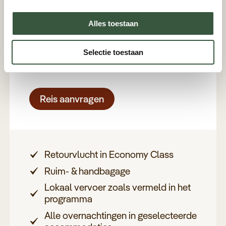
Avontuurlijk Botswana
Alles toestaan
11 dagen
Selectie toestaan
v.a. 8.350 p.p.
Botswana
Reis aanvragen
Retourvlucht in Economy Class
Ruim- & handbagage
Lokaal vervoer zoals vermeld in het
programma
Alle overnachtingen in geselecteerde