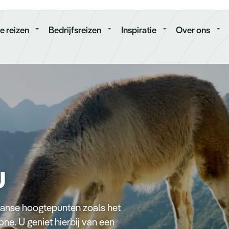
isduur
Budget
e reizen
Bedrijfsreizen
Inspiratie
Over ons
u
aanse hoogtepunten zoals het
e. U geniet hierbij van een