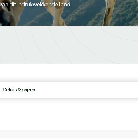
 van dit indrukwekkende land.
Details & prijzen