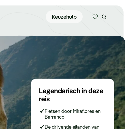
Zoeken
Keuzehulp
Alle bestemmingen
Type reizen
Bedrijfsreizen
Legendarisch in deze
reis
Inspiratie
Fietsen door Miraflores en
Barranco
Over ons
De drijvende eilanden van