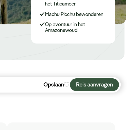
het Titicameer
Machu Picchu bewonderen
Keuzehulp
Op avontuur in het
Amazonewoud
Opslaan
Reis aanvragen