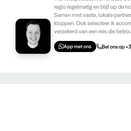
regio regelmatig en blijf op de h
Samen met vaste, lokale partners
kloppen. Ook selecteer ik acco
verzekerd van een reis die betro
App met ons
Bel ons op +3