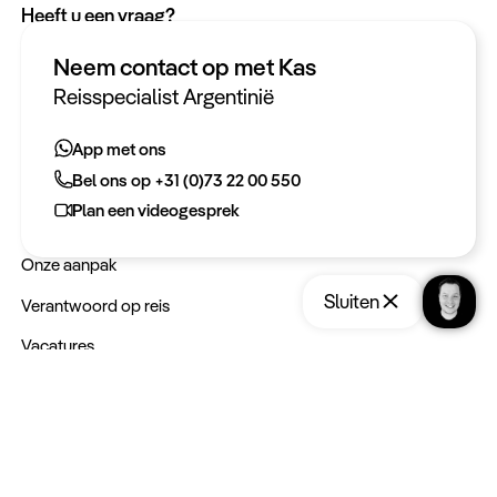
Heeft u een vraag?
App met ons
Neem contact op met Kas
Bel ons op +31 (0)73 22 00 550
Reisspecialist Argentinië
Plan een videogesprek
App met ons
Bel ons op +31 (0)73 22 00 550
Meer informatie
Plan een videogesprek
Keurmerken
Onze aanpak
Sluiten
Verantwoord op reis
Vacatures
Webinars
Opslaan
Reis aanvragen
Type reizen