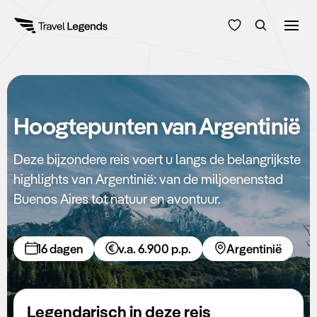
Reisduur
Budget
Alle bestemmingen
Hoogtepunten van Argentinië
Zoeken
Type reizen
Deze bijzondere reis voert u langs de belangrijkste
highlights van Argentinië: van de miljoenenstad
Bedrijfsreizen
Buenos Aires tot natuur en avontuur.
Inspiratie
16 dagen
v.a. 6.900 p.p.
Argentinië
Over ons
Legendarisch in deze reis