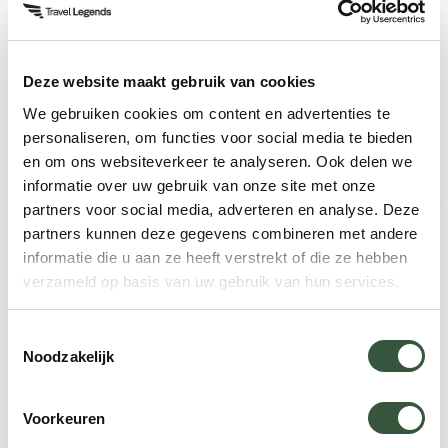
gebracht. Na afloop wordt u teruggebracht naar
uw accommodatie.
Deze website maakt gebruik van cookies
Sfeerimpressie
We gebruiken cookies om content en advertenties te
personaliseren, om functies voor social media te bieden
en om ons websiteverkeer te analyseren. Ook delen we
informatie over uw gebruik van onze site met onze
partners voor social media, adverteren en analyse. Deze
partners kunnen deze gegevens combineren met andere
Neem contact op met Kas
informatie die u aan ze heeft verstrekt of die ze hebben
verzameld op basis van uw gebruik van hun services.
Reisspecialist Argentinië
Toestemmingsselectie
”Als reisspecialist ken ik deze bestemming uit
Noodzakelijk
eigen ervaring. Ik bezoek de regio regelmatig en
blijf op de hoogte van de laatste ontwikkelingen.
Voorkeuren
Samen met vaste, lokale partners stel ik reizen