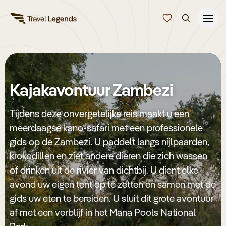
Reisduur
Budget
Alle bestemmingen
Kajakavontuur Zambezi
Zoeken
Type reizen
Tijdens deze onvergetelijke reis maakt u een
meerdaagse kano-safari met een professionele
Bedrijfsreizen
gids op de Zambezi. U paddelt langs nijlpaarden,
krokodillen en ziet andere dieren die zich wassen
Inspiratie
of drinken uit de rivier van dichtbij. U dient elke
avond uw eigen tent op te zetten en samen met de
gids uw eten te bereiden. U sluit dit grote avontuur
Over ons
af met een verblijf in het Mana Pools National