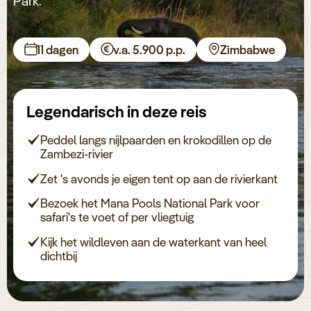
Park.
Keuzehulp
11 dagen
v.a. 5.900 p.p.
Zimbabwe
Legendarisch in deze reis
Peddel langs nijlpaarden en krokodillen op de
Zambezi-rivier
Zet 's avonds je eigen tent op aan de rivierkant
Bezoek het Mana Pools National Park voor
safari's te voet of per vliegtuig
Kijk het wildleven aan de waterkant van heel
dichtbij