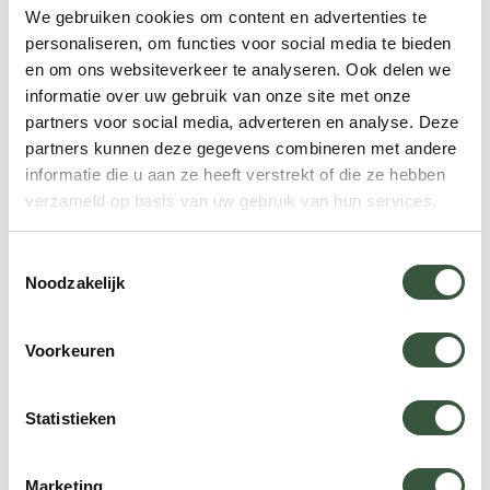
We gebruiken cookies om content en advertenties te
personaliseren, om functies voor social media te bieden
en om ons websiteverkeer te analyseren. Ook delen we
informatie over uw gebruik van onze site met onze
partners voor social media, adverteren en analyse. Deze
Neem contact op met Natasja
partners kunnen deze gegevens combineren met andere
Reisspecialist Zimbabwe
informatie die u aan ze heeft verstrekt of die ze hebben
verzameld op basis van uw gebruik van hun services.
“Reizen is voor mij meer dan nieuwe plekken zien.
Het is begrijpen, voelen en verbinden met een
Toestemmingsselectie
Noodzakelijk
land en de mensen die er wonen. Elke dag werken
aan onvergetelijke reizen die mensen enthousiast
maken en herinneringen opleveren die blijven, is
Voorkeuren
precies waarom ik dit werk zo graag doe. Ik zorg
dat uw reis klopt tot in detail.”
Statistieken
App met ons
Bel ons op +31 (0)73 22 00 550
Marketing