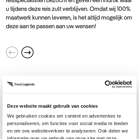
u tijdens deze reis zult verblijven. Omdat wij 100%
maatwerk kunnen leveren, is het altijd mogelijk om
deze aan te passen aan uw wensen!
Sumaq Machu Picchu Hotel
Sumaq Machu Picchu Hotel is een luxe hotel
aan de Vilcanota-rivier in Aguas Calientes, met
H
warm Andean design, gastronomisch
d
restaurant en spa, vlak bij Machu Picchu.
u
Uitbreidingen
h
P
Deze uitbreidingen kunnen later worden
Deze website maakt gebruik van cookies
geselecteerd.
We gebruiken cookies om content en advertenties te
personaliseren, om functies voor social media te bieden
en om ons websiteverkeer te analyseren. Ook delen we
Puerto Maldonado
Boottocht over de Gamitana Creek
An
informatie over uw gebruik van onze site met onze