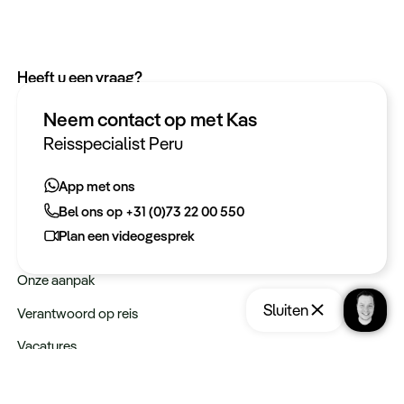
Heeft u een vraag?
App met ons
Neem contact op met Kas
Bel ons op +31 (0)73 22 00 550
Reisspecialist Peru
Plan een videogesprek
App met ons
Bel ons op +31 (0)73 22 00 550
Meer informatie
Plan een videogesprek
Keurmerken
Onze aanpak
Sluiten
Verantwoord op reis
Vacatures
Webinars
Opslaan
Reis aanvragen