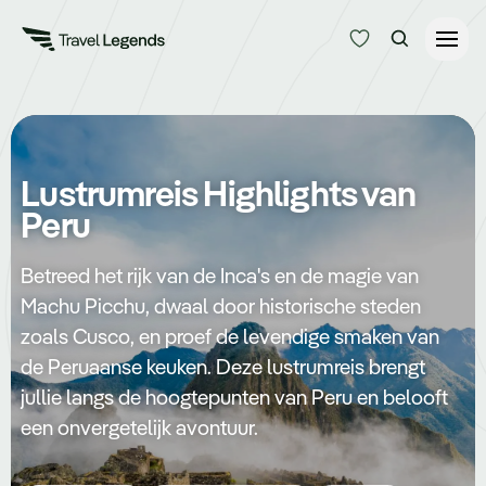
Reisduur
Budget
Alle bestemmingen
Lustrumreis Highlights van
Zoeken
Peru
Type reizen
Betreed het rijk van de Inca's en de magie van
Bedrijfsreizen
Machu Picchu, dwaal door historische steden
zoals Cusco, en proef de levendige smaken van
Inspiratie
de Peruaanse keuken. Deze lustrumreis brengt
jullie langs de hoogtepunten van Peru en belooft
een onvergetelijk avontuur.
Over ons