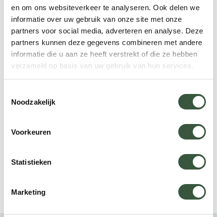
en om ons websiteverkeer te analyseren. Ook delen we
Reisspecialist Mexico
informatie over uw gebruik van onze site met onze
partners voor social media, adverteren en analyse. Deze
”Als reisspecialist ken ik deze bestemming uit
partners kunnen deze gegevens combineren met andere
eigen ervaring. Ik bezoek de regio regelmatig en
informatie die u aan ze heeft verstrekt of die ze hebben
verzameld op basis van uw gebruik van hun services.
blijf op de hoogte van de laatste ontwikkelingen.
Samen met vaste, lokale partners stel ik reizen
Toestemmingsselectie
samen die inhoudelijk kloppen. Ook selecteer ik
Noodzakelijk
accommodaties zorgvuldig. Zo bent u verzekerd
van een reis die betrouwbaar is en aansluit op uw
Voorkeuren
wensen.”
App met ons
Bel ons op +31 (0)73 22 00 550
Statistieken
Plan een videogesprek
Marketing