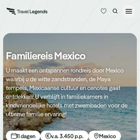
Reisduur
Budget
Alle bestemmingen
Familiereis Mexico
Zoeken
Type reizen
U maakt een ontspannen rondreis door Mexico
waarbij u de witte zandstranden, de Maya
Bedrijfsreizen
tempels, Mexicaanse cultuur en cenotes gaat
ontdekken! U verblijft in familiekamers in
Inspiratie
kindvriendelijke hotels met zwembaden voor de
ultieme familie ervaring!
Over ons
11 dagen
v.a. 3.450 p.p.
Mexico