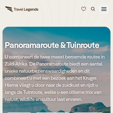
Reisduur
Budget
Alle bestemmingen
Panoramaroute & Tuinroute
Zoeken
Type reizen
U combineert de twee meest beroemde routes in
Zuid-Afrika. De Panoramaroute biedt een aantal
Bedrijfsreizen
unieke natuurbezienswaardigheden en dit
combineert u met een bezoek aan het Kruger.
Inspiratie
Hierna vliegt u door naar de zuidkust en rijdt u
langs de Tuinroute, welke u een ultieme mix van
natuur, wildlife en cultuur laat ervaren.
Over ons