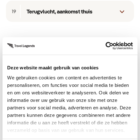
boerderijen, gelegen in de Franschhoek-wijnvallei.
islamitische identiteit van de wijk. In de middag
aan het strand van Camps Bay. Hier in de buurt
Waterfront en geniet van de fantastische
Robbeneiland stapt u op de bus, die u in ongeveer
Helaas komt er vandaag een einde aan de reis
De boerderij beschikt over verschillende dieren,
kunt u richting Waterfront gaan. Hier vindt u een
Terugvlucht, aankomst thuis
19
vindt u ook de stranden van Clifton, die u zeker
restaurants en lokale wijnen.
een uur over het hele eiland rijdt. Onderweg legt
door Zuid-Afrika. U rijdt naar het vliegveld, waar u
een fruit- en moestuin, een restaurant met
gigantisch winkelcentrum, verschillende hotels,
niet mag overslaan. Tegen het einde van de
een gids alles uit over de geschiedenis van het
uw huurauto inlevert en in het vliegtuig terug naar
producten uit de boerderij en unieke
leuke restaurantjes en kunstwinkels.
middag adviseren we u naar het startpunt te gaan
Vanwege het tijdsverschil en de duur van uw
eiland, de bewoners, en alles wat zich op het
naar huis stapt met een onvergetelijke reiservaring
accommodaties.
voor een hike naar de top van Lion’s Head. Een
vlucht, komt u in de loop van vandaag weer thuis
eiland heeft afgespeeld. De middag is ter vrije
rijker.
hike naar de top tegen het einde van de middag is
met een koffer vol onvergetelijke reiservaringen.
besteding en adviseren we u een rit naar
garantie voor het meest adembenemende uitzicht
Muizenberg te maken, bekend van de gekleurde
over de gehele stad met zonsondergang. Een
Deze website maakt gebruik van cookies
strandhuizen. Vanuit Muizenberg rijdt u de kust
andere optie is natuurlijk het bezoeken van de
route verder af richting Kalk Bay en Simon’s Town,
We gebruiken cookies om content en advertenties te
Tafelberg. Een bezoek aan de Tafelberg biedt
personaliseren, om functies voor social media te bieden
dé plek waar u pinguïns op het strand kunt
adembenemende panoramische uitzichten over
en om ons websiteverkeer te analyseren. Ook delen we
spotten. Na een bezoek aan Simon’s Town steekt
Kaapstad en de omliggende gebieden. U kunt de
informatie over uw gebruik van onze site met onze
u in westelijke richting naar Noordhoek en de
partners voor social media, adverteren en analyse. Deze
berg bereiken via een kabelbaan of, voor de
Chapman’s Peak Drive, een schitterende kustroute
partners kunnen deze gegevens combineren met andere
avontuurlijke reiziger, door te wandelen over de
naar Hout Bay. Hier kunnen we voor u een tafel
informatie die u aan ze heeft verstrekt of die ze hebben
verschillende paden naar de top.
reserveren bij een gerenommeerd en zeer populair
verzameld op basis van uw gebruik van hun services.
Sfeerimpressie
restaurant. Na een heerlijke lunch rijdt u het laatste