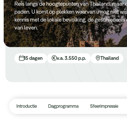
Reis langs de hoogtepunten van Thailand, maar
paden. U komt op plekken waarvan u nog niet wi
kennis met de lokale bevolking, de geschiedenis
van leven.
15 dagen
v.a. 3.550 p.p.
Thailand
Introductie
Dagprogramma
Sfeerimpressie