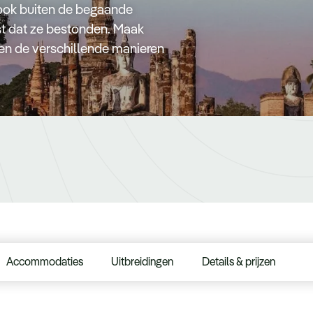
 ook buiten de begaande
st dat ze bestonden. Maak
 en de verschillende manieren
Accommodaties
Uitbreidingen
Details & prijzen