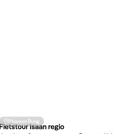
Phanom Rung
Ban Bong Pa Ohn
Dit afgelegen boetiekhotel ligt in een lokaal dorp
en is eigenlijk een oude woning van een
kunstenaar. U vindt er Thaise antiek, een
restaurant en bar. Daarnaast zijn de eeuwenoude
Khmer ruïnes op fietsafstand gelegen.
Phanom Rung
Fietstour Isaan regio