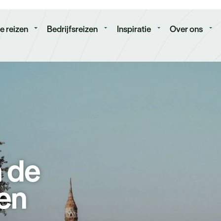
isduur
Budget
e reizen
Bedrijfsreizen
Inspiratie
Over ons
n de
en