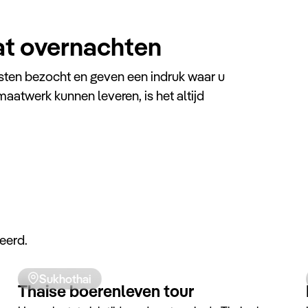
at overnachten
sten bezocht en geven een indruk waar u
maatwerk kunnen leveren, is het altijd
Nan
Nan Seasons Boutique Hotel
Dit exclusieve boetiek resort ligt op loopafstand
van de belangrijkste Tempel van het noorden:
Wat Phrathat Chaehaeng. Het hotel is modern,
eerd.
eigentijds, comfortabel ingericht in Lanna-Thai
design.
Sukhothai
Thaise boerenleven tour