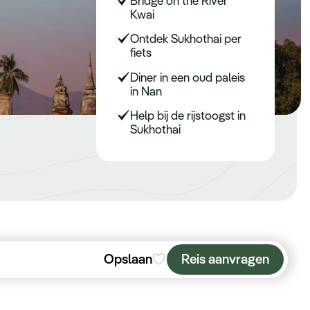
Kwai
Keuzehulp
Ontdek Sukhothai per
fiets
Diner in een oud paleis
in Nan
Help bij de rijstoogst in
Sukhothai
Opslaan
Reis aanvragen