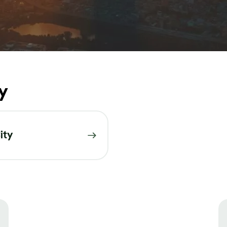
y
ity