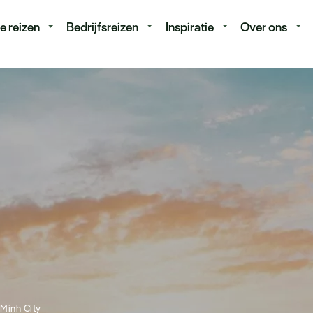
isduur
Budget
e reizen
Bedrijfsreizen
Inspiratie
Over ons
 Minh City