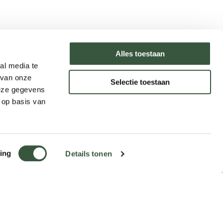
Type reizen
Alles toestaan
al media te
Rondreizen
 van onze
Selectie toestaan
Legendarische reizen
deze gegevens
Incentives
 op basis van
Heeft u een vraag?
ing
Details tonen
y
Website by
/ Stijlbreuk