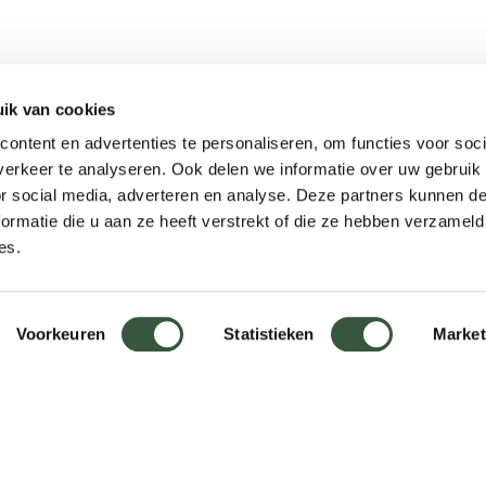
ik van cookies
Meer informatie
ontent en advertenties te personaliseren, om functies voor soci
Keurmerken
erkeer te analyseren. Ook delen we informatie over uw gebruik
Onze aanpak
or social media, adverteren en analyse. Deze partners kunnen 
Verantwoord op reis
ormatie die u aan ze heeft verstrekt of die ze hebben verzameld
es.
Vacatures
Webinars
Voorkeuren
Statistieken
Market
Algemene voorwaarden
Disclaimer
Privacy polic