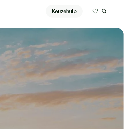
Zoeken
Keuzehulp
Alle bestemmingen
Type reizen
Bedrijfsreizen
Inspiratie
Over ons