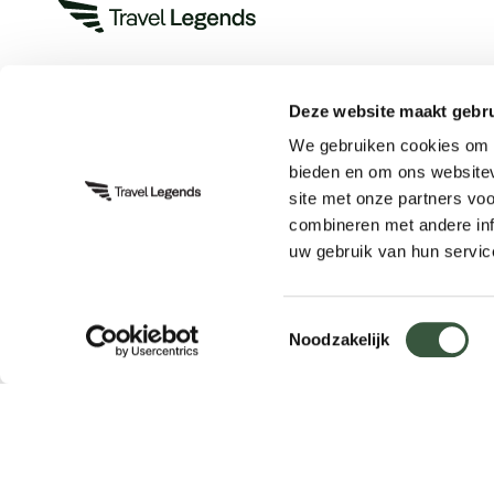
Deze website maakt gebru
Heeft u een vraag?
We gebruiken cookies om c
App met ons
bieden en om ons websitev
Bel ons op +31 (0)73 22 00 550
site met onze partners vo
Plan een videogesprek
combineren met andere inf
uw gebruik van hun servic
Ontvang gratis de complete
Download nu
Toestemmingsselectie
reisgids Vietnam
Noodzakelijk
Blijf op de hoogte:
Schrijf u in voor de nieuwsbrief
© Copyright 2026 - Travel legends