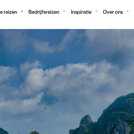
isduur
Budget
e reizen
Bedrijfsreizen
Inspiratie
Over ons