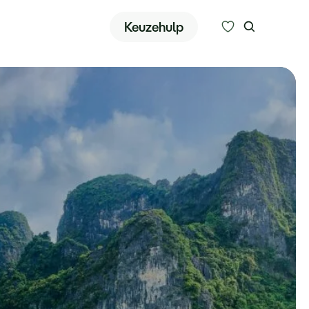
Zoeken
Keuzehulp
Alle bestemmingen
Type reizen
Bedrijfsreizen
Inspiratie
Over ons