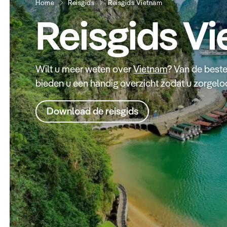
Home
Reisgids
Reisgids Vietnam
Reisgids V
Wilt u meer weten over
Vietnam
? Van de beste 
bieden u een handig overzicht zodat u zorgelo
Download de reisgids