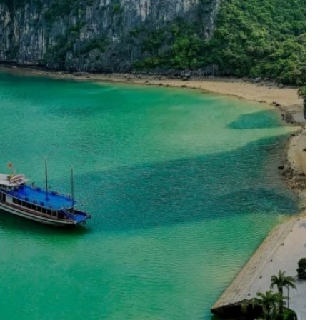
Keuzehulp