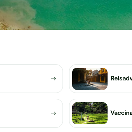
Reisadv
Vaccina