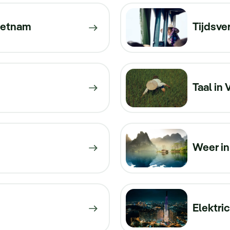
ietnam
Tijdsve
Taal in
Weer in
Elektric