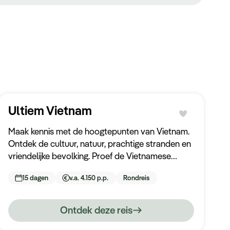
Ultiem Vietnam
Maak kennis met de hoogtepunten van Vietnam.
Ontdek de cultuur, natuur, prachtige stranden en
vriendelijke bevolking. Proef de Vietnamese
keuken, relax op Halong Bay en wandel door
15 dagen
v.a. 4.150 p.p.
Rondreis
uitgestrekte rijstterrassen.
Ontdek deze reis