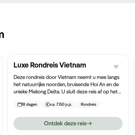
m
Luxe Rondreis Vietnam
Deze rondreis door Vietnam neemt u mee langs
het natuurrijke noorden, bruisende Hoi An en de
unieke Mekong Delta. U sluit deze reis af op het
tropische eiland Con Dao waar u nog een aantal
18 dagen
v.a. 7.150 p.p.
Rondreis
heerlijke stranddagen heeft. Tijdens deze reis
verblijft u in de mooiste en meest luxe hotels en
wordt u volledig ontzorgd.
Ontdek deze reis