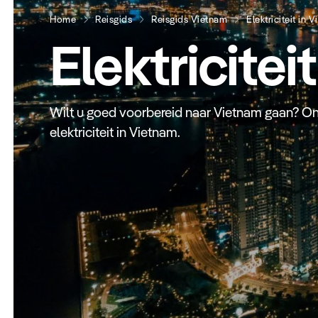
Home
Reisgids
Reisgids Vietnam
Elektriciteit in 
Elektricitei
Wilt u goed voorbereid naar Vietnam gaan? Ont
elektriciteit in Vietnam.