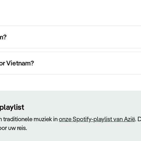
am?
or Vietnam?
playlist
n traditionele muziek in
onze Spotify-playlist van Azië
. 
or uw reis.