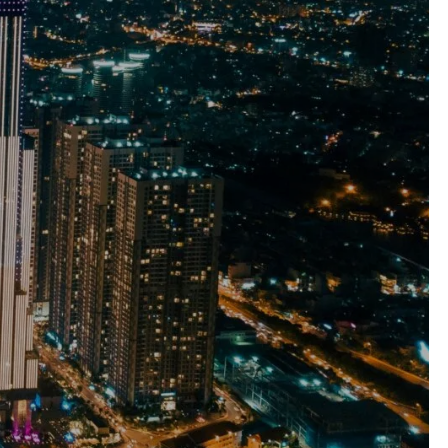
Keuzehulp