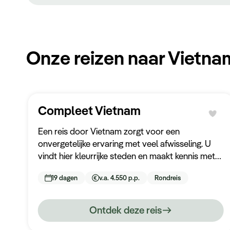
Onze reizen naar Vietna
Compleet Vietnam
Een reis door Vietnam zorgt voor een
onvergetelijke ervaring met veel afwisseling. U
vindt hier kleurrijke steden en maakt kennis met
indrukwekkende natuurgebieden, de Vietnamese
19 dagen
v.a. 4.550 p.p.
Rondreis
keuken en vriendelijke bevolking.
Ontdek deze reis