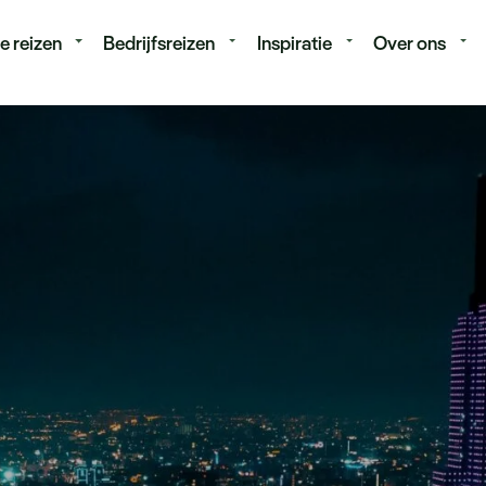
isduur
Budget
e reizen
Bedrijfsreizen
Inspiratie
Over ons