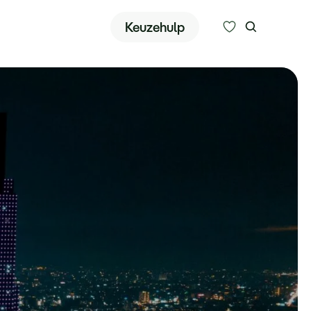
Zoeken
Keuzehulp
Alle bestemmingen
Type reizen
Bedrijfsreizen
Inspiratie
Over ons