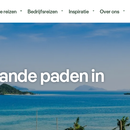
isduur
Budget
e reizen
Bedrijfsreizen
Inspiratie
Over ons
ande paden in