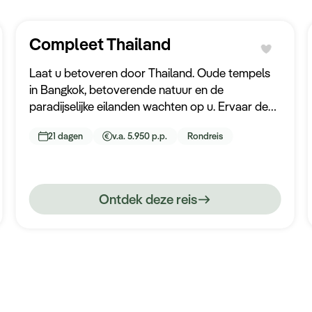
Compleet Thailand
Laat u betoveren door Thailand. Oude tempels
in Bangkok, betoverende natuur en de
paradijselijke eilanden wachten op u. Ervaar de
rijke cultuur, proef de smaakvolle keuken en
21 dagen
v.a. 5.950 p.p.
Rondreis
geniet van de prachtige stranden.
Ontdek deze reis