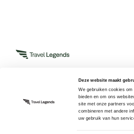
Deze website maakt gebru
Heeft u een vraag?
We gebruiken cookies om c
App met ons
bieden en om ons websitev
Bel ons op +31 (0)73 22 00 550
site met onze partners vo
Plan een videogesprek
combineren met andere inf
uw gebruik van hun servic