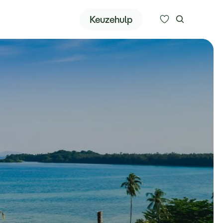
Zoeken
Keuzehulp
Alle bestemmingen
Type reizen
Bedrijfsreizen
Inspiratie
Over ons