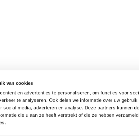
ik van cookies
Meer informatie
ontent en advertenties te personaliseren, om functies voor soci
Keurmerken
erkeer te analyseren. Ook delen we informatie over uw gebruik
Onze aanpak
or social media, adverteren en analyse. Deze partners kunnen 
Verantwoord op reis
ormatie die u aan ze heeft verstrekt of die ze hebben verzameld
es.
Vacatures
Webinars