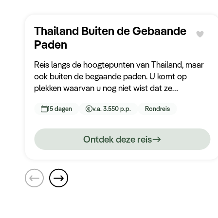
Thailand Buiten de Gebaande
Paden
Reis langs de hoogtepunten van Thailand, maar
ook buiten de begaande paden. U komt op
plekken waarvan u nog niet wist dat ze
bestonden. Maak kennis met de lokale bevolking,
15 dagen
v.a. 3.550 p.p.
Rondreis
de geschiedenis en de verschillende manieren
van leven.
Ontdek deze reis