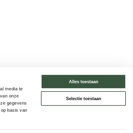
Type reizen
Alles toestaan
al media te
Rondreizen
 van onze
Selectie toestaan
Legendarische reizen
deze gegevens
Incentives
 op basis van