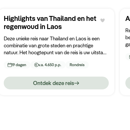
Highlights van Thailand en het
A
regenwoud in Laos
Re
be
Deze unieke reis naar Thailand en Laos is een
ga
combinatie van grote steden en prachtige
pa
natuur. Het hoogtepunt van de reis is uw uitstap
tu
naar het regenwoud van Laos, waarbij u in een
Ka
19 dagen
v.a. 4.650 p.p.
Rondreis
boomhut in de boomtoppen overnacht en al
av
ziplinend de jungle verkent. Een unieke ervaring in
de wereld!
Ontdek deze reis