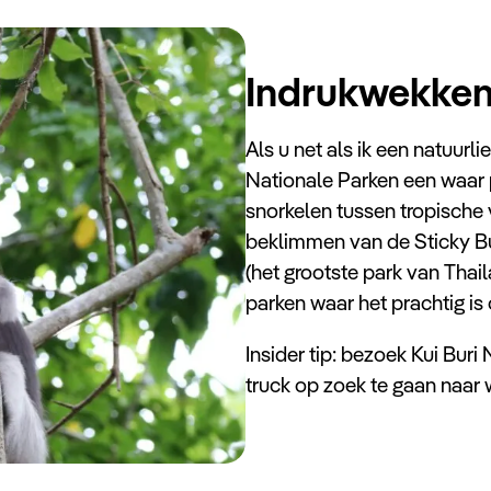
Indrukwekken
Als u net als ik een natuurl
Nationale Parken een waar p
snorkelen tussen tropische 
beklimmen van de Sticky B
(het grootste park van Thai
parken waar het prachtig is
Insider tip: bezoek Kui Buri
truck op zoek te gaan naar w