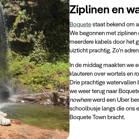
Ziplinen en w
Boquete
staat bekend om av
We begonnen met ziplinen d
meerdere kabels door het 
uizticht prachtig. Zo’n adre
In de middag maakten we ee
klauteren over wortels en r
Drie prachtige watervallen
we weer terug naar Boquet
nowhere
werd een Uber best
schoolbusje langs die ons 
Boquete Town bracht.