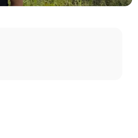
Keuzehulp