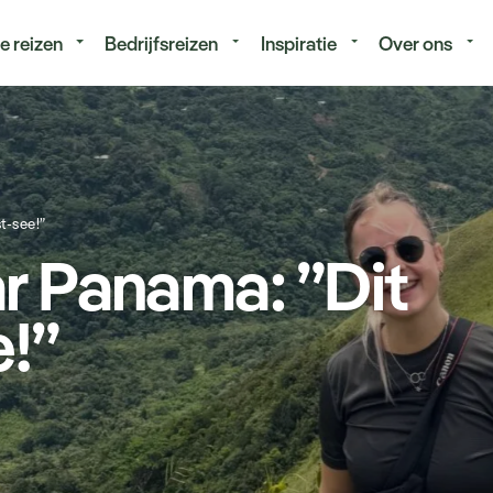
isduur
Budget
e reizen
Bedrijfsreizen
Inspiratie
Over ons
t-see!”
ar Panama: ”Dit
e!”