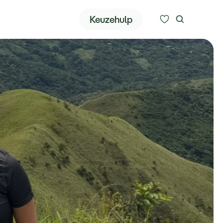
Zoeken
Keuzehulp
Alle bestemmingen
Type reizen
Bedrijfsreizen
Inspiratie
Over ons