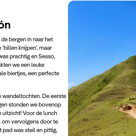
tón
de bergen in naar het
‘billen knijpen’, maar
 was prachtig en Sesso,
akten we een leuke
e biertjes, een perfecte
 wandeltochten. De eerste
oegen stonden we bovenop
h uitzicht! Voor de lunch
, om vervolgens door te
pad was steil en pittig,