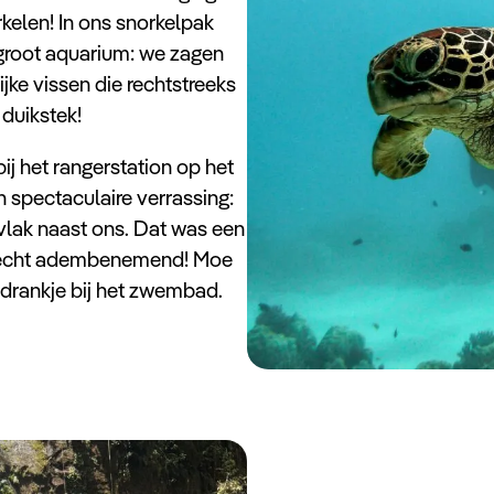
kelen! In ons snorkelpak
 groot aquarium: we zagen
jke vissen die rechtstreeks
duikstek!
j het rangerstation op het
 spectaculaire verrassing:
lak naast ons. Dat was een
is echt adembenemend! Moe
 drankje bij het zwembad.