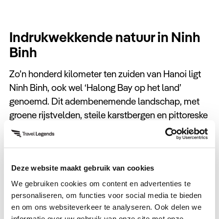
Indrukwekkende natuur in Ninh
Binh
Zo’n honderd kilometer ten zuiden van Hanoi ligt
Ninh Binh, ook wel ‘Halong Bay op het land’
genoemd. Dit adembenemende landschap, met
groene rijstvelden, steile karstbergen en pittoreske
dorpjes, ontdek je het best per fiets. Voor een
onvergetelijke ervaring maak je een boottocht
door de Trang An-grotten in een traditionele
Deze website maakt gebruik van cookies
sampan, omringd door imposante rotsen en
rustige wateren.
We gebruiken cookies om content en advertenties te
personaliseren, om functies voor social media te bieden
en om ons websiteverkeer te analyseren. Ook delen we
informatie over uw gebruik van onze site met onze