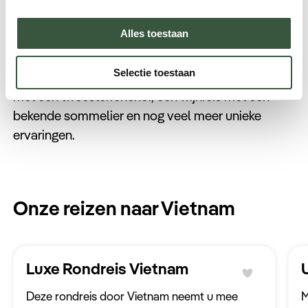
bucketlistreizen? Van 12 t/m 16 december is Travel
Alles toestaan
Legends te vinden op Masters Expo in RAI
Amsterdam. Bezoek onze stand 1450 in hal 10
Selectie toestaan
voor de exclusieve lancering van een culinaire reis
met een tweesterrenchef, een wijnreis met een
bekende sommelier en nog veel meer unieke
ervaringen.
Onze reizen naar Vietnam
Luxe Rondreis Vietnam
Deze rondreis door Vietnam neemt u mee
M