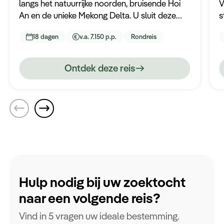
langs het natuurrijke noorden, bruisende Hoi
V
An en de unieke Mekong Delta. U sluit deze
s
reis af op het tropische eiland Con Dao waar u
V
18 dagen
v.a. 7.150 p.p.
Rondreis
nog een aantal heerlijke stranddagen heeft.
w
Tijdens deze reis verblijft u in de mooiste en
meest luxe hotels en wordt u volledig
Ontdek deze reis
ontzorgd.
Hulp nodig bij uw zoektocht
naar een volgende reis?
Vind in 5 vragen uw ideale bestemming.