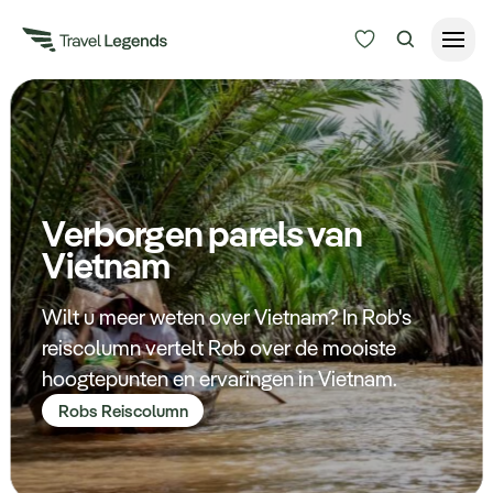
Reisduur
Budget
Alle bestemmingen
Zoeken
Verborgen parels van
Type reizen
Vietnam
Bedrijfsreizen
Wilt u meer weten over Vietnam? In Rob's
reiscolumn vertelt Rob over de mooiste
Inspiratie
hoogtepunten en ervaringen in Vietnam.
Robs Reiscolumn
Over ons