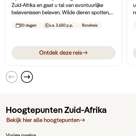
Zuid-Afrika en gaat u tal van avontuurlijke
u
belevenissen beleven. Wilde dieren spotten,
r
ziplinen, snorkelen met zeehonden,
R
20 dagen
v.a. 3.650 p.p.
Rondreis
wijnproeverijen en shark cage diven! Dit is een
K
reis voor de avonturiers!
Ontdek deze reis
Hoogtepunten Zuid-Afrika
Bekijk hier alle hoogtepunten
Vorige pagina