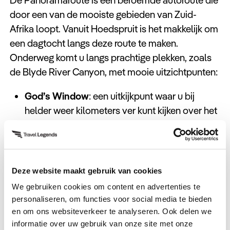
De Panoramaroute is een beroemde autoroute die
door een van de mooiste gebieden van Zuid-
Afrika loopt. Vanuit Hoedspruit is het makkelijk om
een dagtocht langs deze route te maken.
Onderweg komt u langs prachtige plekken, zoals
de Blyde River Canyon, met mooie uitzichtpunten:
God’s Window
: een uitkijkpunt waar u bij
helder weer kilometers ver kunt kijken over het
laagveld.
Bourke’s Luck Potholes
: bijzondere ronde
gaten in de rotsen, uitgesleten door het
stromende water.
Deze website maakt gebruik van cookies
Lisbon Falls en Berlin Falls
: indrukwekkende
We gebruiken cookies om content en advertenties te
personaliseren, om functies voor social media te bieden
watervallen die prachtig zijn om te
en om ons websiteverkeer te analyseren. Ook delen we
fotograferen.
informatie over uw gebruik van onze site met onze