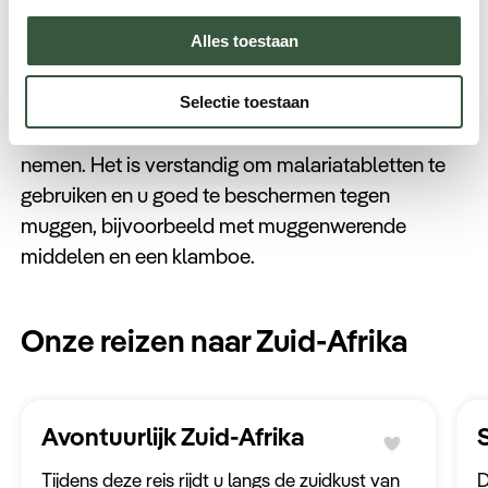
Hoedspruit ligt in een malariarisicogebied. Er kan
Alles toestaan
dus malaria voorkomen, met de grootste kans in
de zomermaanden (van oktober tot april). Daarom
Selectie toestaan
is het belangrijk om voorzorgsmaatregelen te
nemen. Het is verstandig om malariatabletten te
gebruiken en u goed te beschermen tegen
muggen, bijvoorbeeld met muggenwerende
middelen en een klamboe.
Onze reizen naar Zuid-Afrika
Avontuurlijk Zuid-Afrika
Tijdens deze reis rijdt u langs de zuidkust van
D