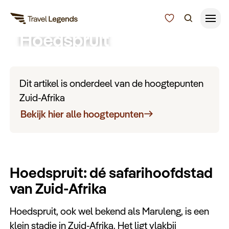
Hoedspruit
Reisduur
Dé safarihoofdstad van Zuid-Afrika.
Budget
Alle bestemmingen
Dit artikel is onderdeel van de hoogtepunten
Zoeken
Zuid-Afrika
Type reizen
Bekijk hier alle hoogtepunten
Bedrijfsreizen
Hoedspruit: dé safarihoofdstad
Inspiratie
van Zuid-Afrika
Over ons
Hoedspruit, ook wel bekend als Maruleng, is een
klein stadje in Zuid-Afrika. Het ligt vlakbij