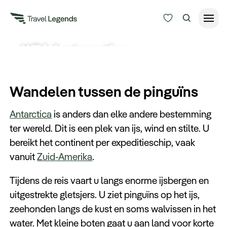
#7 | Antarctica
Reisduur
Budget
Alle bestemmingen
Wandelen tussen de pinguïns
Zoeken
Type reizen
Antarctica
is anders dan elke andere bestemming
ter wereld. Dit is een plek van ijs, wind en stilte. U
Bedrijfsreizen
bereikt het continent per expeditieschip, vaak
vanuit
Zuid-Amerika
.
Inspiratie
Tijdens de reis vaart u langs enorme ijsbergen en
uitgestrekte gletsjers. U ziet pinguïns op het ijs,
Over ons
zeehonden langs de kust en soms walvissen in het
water. Met kleine boten gaat u aan land voor korte