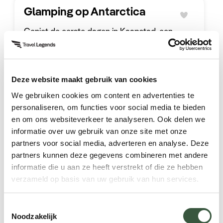
Glamping op Antarctica
Geniet de eerste dagen in Kaapstad, een
heerlijke citytrip. Maar waar deze reis
daadwerkelijk om draait, is de reis die u
vervolgens naar het zuiden aflegt. U gaat op
13 dagen
v.a. 118.000 p.p.
Luxe
een ontdekkingstocht in Antartica. Bij deze reis
Deze website maakt gebruik van cookies
verblijft u in een kleinschalig en duurzaam
We gebruiken cookies om content en advertenties te
kamp en zijn de meest waanzinnige activiteiten
Ontdek deze reis
personaliseren, om functies voor social media te bieden
inbegrepen. Heeft u nog een plekje vrij in uw
en om ons websiteverkeer te analyseren. Ook delen we
paspoort voor een stempel van de Zuidpool?
informatie over uw gebruik van onze site met onze
partners voor social media, adverteren en analyse. Deze
partners kunnen deze gegevens combineren met andere
informatie die u aan ze heeft verstrekt of die ze hebben
verzameld op basis van uw gebruik van hun services.
Toestemmingsselectie
Noodzakelijk
Hulp nodig bij uw zoektocht