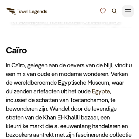
Ontdek Caïro, de levendige hoofdstad van
Egypte, waar het verleden en het heden op
unieke wijze samensmelten. Als een van de
grootste steden in Afrika en het Midden-Oosten,
Reisduur
is Caïro een bruisend centrum van cultuur,
Budget
Alle bestemmingen
geschiedenis en dynamiek. Deze stad,
Caïro
gekenmerkt door een rijke geschiedenis en een
Zoeken
Type reizen
In Caïro, gelegen aan de oevers van de Nijl, vindt u
energieke cultuur, nodigt u uit voor een
een mix van oude en moderne wonderen. Verken
onvergetelijke reis vol ontdekkingen.
de wereldberoemde Egyptische Museum, waar
Bedrijfsreizen
duizenden artefacten uit het oude
Egypte
,
inclusief de schatten van Toetanchamon, te
Inspiratie
bewonderen zijn. Wandel door de levendige
straten van de Khan El-Khalili bazaar, een
Over ons
kleurrijke markt die al eeuwenlang handelaren en
bezoekers aantrekt met zijn fascinerende collectie