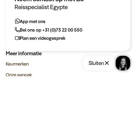
Heeft u een vraag?
Reisspecialist Egypte
App met ons
App met ons
Bel ons op +31 (0)73 22 00 550
Bel ons op +31 (0)73 22 00 550
Plan een videogesprek
Plan een videogesprek
Meer informatie
Sluiten
Keurmerken
Onze aanpak
Verantwoord op reis
Vacatures
Webinars
Type reizen