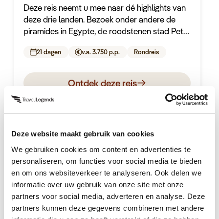
Deze reis neemt u mee naar dé highlights van
deze drie landen. Bezoek onder andere de
piramides in Egypte, de roodstenen stad Petra
in Jordanië en duik in de historie van
21 dagen
v.a. 3.750 p.p.
Rondreis
Jeruzalem.
Ontdek deze reis
Deze website maakt gebruik van cookies
We gebruiken cookies om content en advertenties te
personaliseren, om functies voor social media te bieden
en om ons websiteverkeer te analyseren. Ook delen we
Hoogtepunten en ervaringen
informatie over uw gebruik van onze site met onze
partners voor social media, adverteren en analyse. Deze
partners kunnen deze gegevens combineren met andere