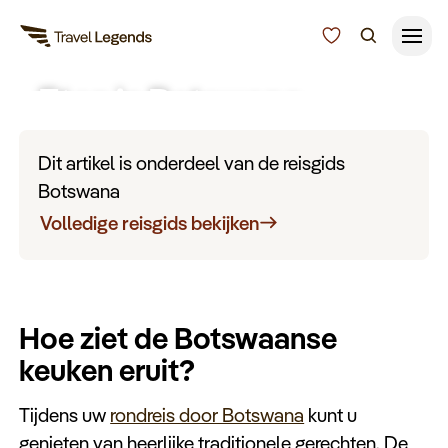
Eten in Botswana
Reisduur
Budget
Alle bestemmingen
Dit artikel is onderdeel van de reisgids
Zoeken
Botswana
Type reizen
Volledige reisgids bekijken
Bedrijfsreizen
Hoe ziet de Botswaanse
Inspiratie
keuken eruit?
Over ons
Tijdens uw
rondreis door Botswana
kunt u
genieten van heerlijke traditionele gerechten. De