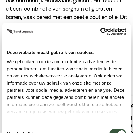
ook een heerlijk Botswaans gerecht. Het bestaat
uit een combinatie van sorghum of gierst en
bonen, vaak bereid met een beetje zout en olie. Dit
gerecht wordt meestal gekookt tot de ingrediënten
zacht en goed gemengd zijn, wat resulteert in een
stevige en hartige maaltijd.
Deze website maakt gebruik van cookies
We gebruiken cookies om content en advertenties te
personaliseren, om functies voor social media te bieden
en om ons websiteverkeer te analyseren. Ook delen we
Onze reizen naar Botswana
informatie over uw gebruik van onze site met onze
partners voor social media, adverteren en analyse. Deze
partners kunnen deze gegevens combineren met andere
Klassiek Botswana
informatie die u aan ze heeft verstrekt of die ze hebben
verzameld op basis van uw gebruik van hun services.
Deze reis neemt u mee op een onvergetelijke
T
trip door Botswana. De perfecte combinatie
s
Toestemmingsselectie
tussen avontuur, prachtige natuur,
p