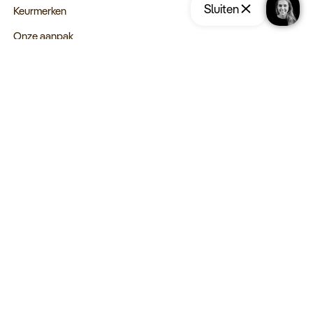
Sluiten
Keurmerken
Onze aanpak
Verantwoord op reis
Vacatures
Webinars
Type reizen
Rondreizen
Legendarische reizen
Incentives
Blijf op de hoogte:
Schrijf u in voor de nieuwsbrief