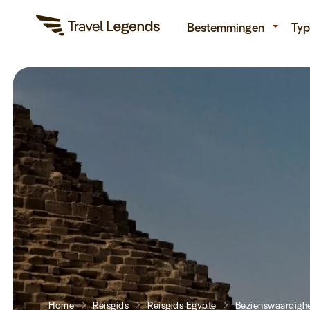
Re
Bestemmingen
Typ
Home
Reisgids
Reisgids Egypte
Bezienswaardigh