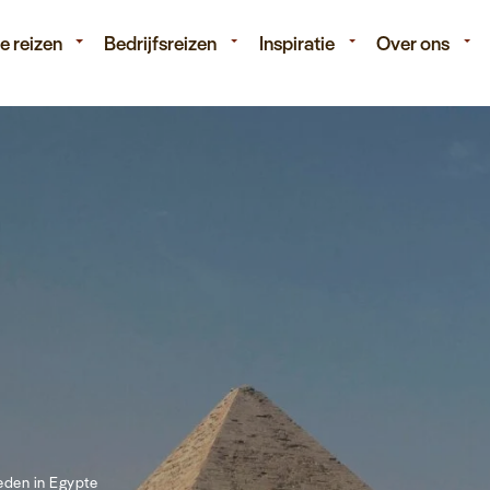
isduur
Budget
e reizen
Bedrijfsreizen
Inspiratie
Over ons
eden in Egypte