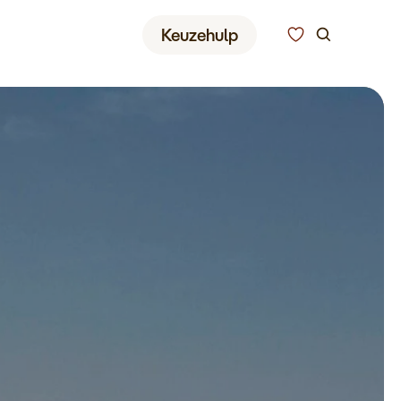
Zoeken
Keuzehulp
Alle bestemmingen
Type reizen
Bedrijfsreizen
Inspiratie
Over ons