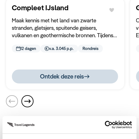
Compleet IJsland
Maak kennis met het land van zwarte
O
stranden, gletsjers, spuitende geisers,
v
vulkanen en geothermische bronnen. Tijdens
E
deze rondreis reist u het hele land door en
g
12 dagen
v.a. 3.045 p.p.
Rondreis
bezoekt u de bekende en verborgen plaatsen
l
van het land.
Ontdek deze reis