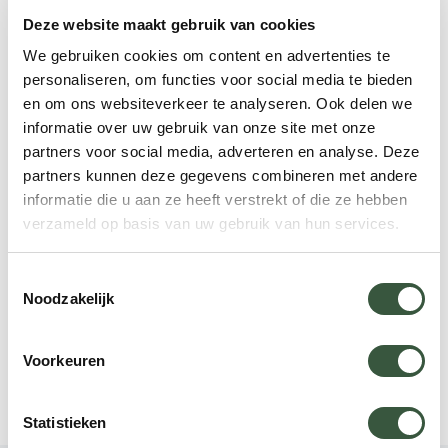
Neem contact op met Kas
Deze website maakt gebruik van cookies
Reisspecialist IJsland
We gebruiken cookies om content en advertenties te
personaliseren, om functies voor social media te bieden
”Als reisspecialist ken ik deze bestemming uit
en om ons websiteverkeer te analyseren. Ook delen we
eigen ervaring. Ik bezoek de regio regelmatig en
informatie over uw gebruik van onze site met onze
blijf op de hoogte van de laatste ontwikkelingen.
partners voor social media, adverteren en analyse. Deze
Samen met vaste, lokale partners stel ik reizen
partners kunnen deze gegevens combineren met andere
samen die inhoudelijk kloppen. Ook selecteer ik
informatie die u aan ze heeft verstrekt of die ze hebben
verzameld op basis van uw gebruik van hun services.
accommodaties zorgvuldig. Zo bent u verzekerd
van een reis die betrouwbaar is en aansluit op uw
Toestemmingsselectie
wensen.”
Noodzakelijk
App met ons
Bel ons op +31 (0)73 22 00 550
Voorkeuren
Plan een videogesprek
Statistieken