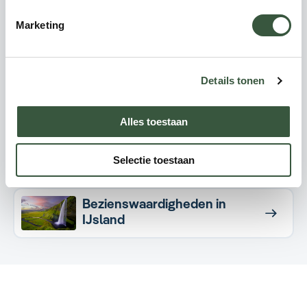
Marketing
Reisgids IJsland
Volledige reisgids bekijken
Details tonen
Vorige pagina
Alles toestaan
Visum IJsland
Selectie toestaan
Volgende pagina
Bezienswaardigheden in
IJsland