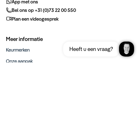
App met ons
Bel ons op +31 (0)73 22 00 550
Plan een videogesprek
Meer informatie
Ontvang gratis de complete reisgids
Download nu
Heeft u een vraag?
IJsland
Keurmerken
Onze aanpak
Verantwoord op reis
Vacatures
Webinars
Type reizen
Rondreizen
Legendarische reizen