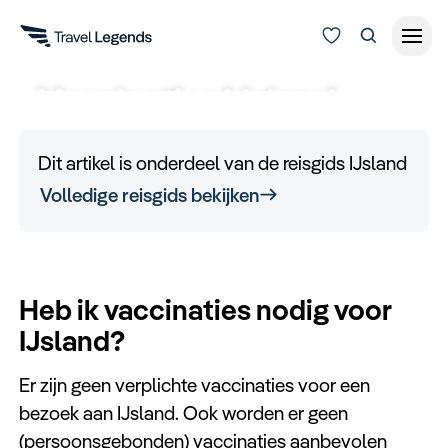
Vaccinaties IJsland
Reisduur
Budget
Alle bestemmingen
Dit artikel is onderdeel van de reisgids IJsland
Zoeken
Volledige reisgids bekijken
Type reizen
Bedrijfsreizen
Heb ik vaccinaties nodig voor
Inspiratie
IJsland?
Er zijn geen verplichte vaccinaties voor een
Over ons
bezoek aan IJsland. Ook worden er geen
(persoonsgebonden) vaccinaties aanbevolen