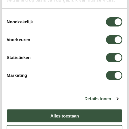
verzameld op basis van uw gebruik van hun services.
Zweden, Finland en
Rusland
Toestemmingsselectie
Noodzakelijk
Hoofdstad
Vluchtduur
Voorkeuren
Circa 3 uur
Statistieken
Beste reistijd
Marketing
december t/m april
Details tonen
Alles toestaan