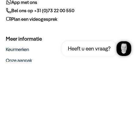
App met ons
Bel ons op +31 (0)73 22 00 550
Plan een videogesprek
Meer informatie
Ontvang gratis de complete reisgids
Download nu
Heeft u een vraag?
Lapland
Keurmerken
Onze aanpak
Verantwoord op reis
Vacatures
Webinars
Type reizen
Rondreizen
Legendarische reizen